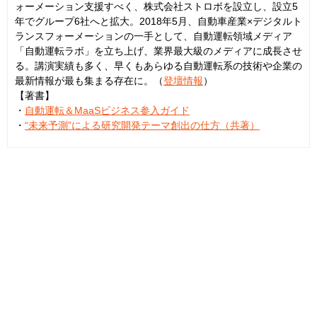
ォーメーション支援すべく、株式会社ストロボを設立し、設立5
年でグループ6社へと拡大。2018年5月、自動車産業×デジタルト
ランスフォーメーションの一手として、自動運転領域メディア
「自動運転ラボ」を立ち上げ、業界最大級のメディアに成長させ
る。講演実績も多く、早くもあらゆる自動運転系の技術や企業の
最新情報が最も集まる存在に。（
登壇情報
）
【著書】
・
自動運転＆MaaSビジネス参入ガイド
・
“未来予測”による研究開発テーマ創出の仕方（共著）