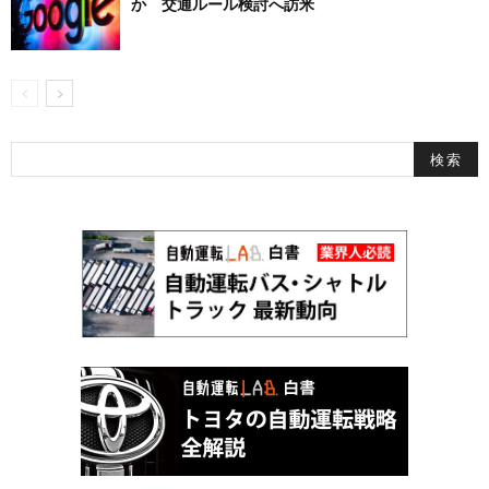
か 交通ルール検討へ訪米