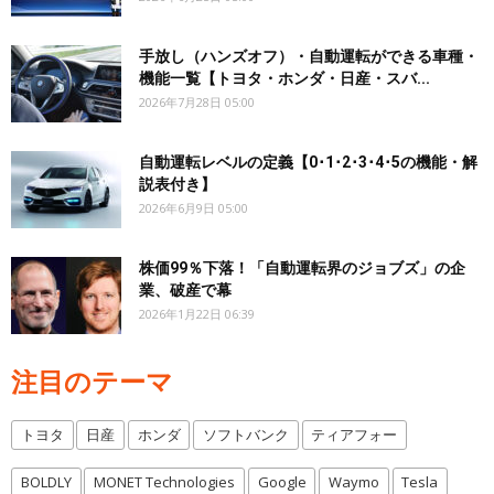
手放し（ハンズオフ）・自動運転ができる車種・
機能一覧【トヨタ・ホンダ・日産・スバ...
2026年7月28日 05:00
自動運転レベルの定義【0･1･2･3･4･5の機能・解
説表付き】
2026年6月9日 05:00
株価99％下落！「自動運転界のジョブズ」の企
業、破産で幕
2026年1月22日 06:39
注目のテーマ
トヨタ
日産
ホンダ
ソフトバンク
ティアフォー
BOLDLY
MONET Technologies
Google
Waymo
Tesla