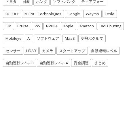
トヨタ
日産
ホンダ
ソフトバンク
ティアフォー
BOLDLY
MONET Technologies
Google
Waymo
Tesla
GM
Cruise
VW
NVIDIA
Apple
Amazon
Didi Chuxing
Mobileye
AI
ソフトウェア
MaaS
空飛ぶクルマ
センサー
LiDAR
カメラ
スタートアップ
自動運転レベル
自動運転レベル3
自動運転レベル4
資金調達
まとめ