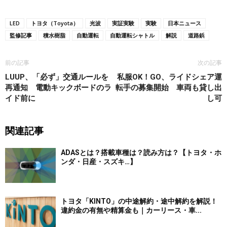
LED
トヨタ（Toyota）
光波
実証実験
実験
日本ニュース
監修記事
積水樹脂
自動運転
自動運転シャトル
解説
道路鋲
前の記事
次の記事
LUUP、「必ず」交通ルールを
私服OK！GO、ライドシェア運
再通知 電動キックボードのラ
転手の募集開始 車両も貸し出
イド前に
し可
関連記事
ADASとは？搭載車種は？読み方は？【トヨタ・ホ
ンダ・日産・スズキ…】
トヨタ「KINTO」の中途解約・途中解約を解説！
違約金の有無や精算金も｜カーリース・車...