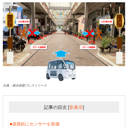
出典：積水樹脂プレスリリース
記事の目次
[
非表示
]
■道路鋲にセンサーを装備