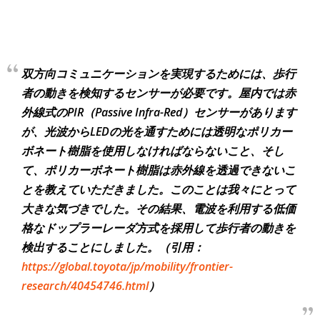
双方向コミュニケーションを実現するためには、歩行
者の動きを検知するセンサーが必要です。屋内では赤
外線式のPIR（Passive Infra-Red）センサーがあります
が、光波からLEDの光を通すためには透明なポリカー
ボネート樹脂を使用しなければならないこと、そし
て、ポリカーボネート樹脂は赤外線を透過できないこ
とを教えていただきました。このことは我々にとって
大きな気づきでした。その結果、電波を利用する低価
格なドップラーレーダ方式を採用して歩行者の動きを
検出することにしました。（引用：
https://global.toyota/jp/mobility/frontier-
research/40454746.html
）