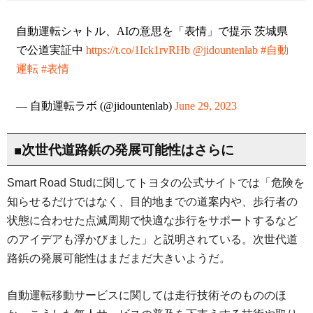
自動運転シャトル、AIの意思を「表情」で提示 茨城県
で公道実証中
https://t.co/1Ick1rvRHb
@jidountenlab
#自動
運転
#表情
— 自動運転ラボ (@jidountenlab)
June 29, 2023
■次世代道路鋲の発展可能性はさらに
Smart Road Studに関してトヨタの公式サイトでは「危険を
知らせるだけではなく、目的地までの道案内や、歩行者の
状態に合わせた点滅周期で快適な歩行をサポートするなど
のアイデアも浮かびました」と説明されている。次世代道
路鋲の発展可能性はまだまだ大きいようだ。
自動運転移動サービスに関しては走行技術そのもののほ