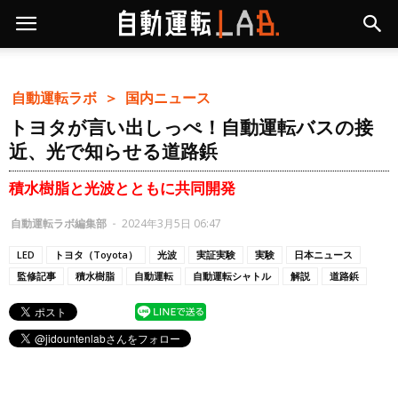
自動運転ラボ ＞
国内ニュース
トヨタが言い出しっぺ！自動運転バスの接
近、光で知らせる道路鋲
積水樹脂と光波とともに共同開発
自動運転ラボ編集部
-
2024年3月5日 06:47
LED
トヨタ（Toyota）
光波
実証実験
実験
日本ニュース
監修記事
積水樹脂
自動運転
自動運転シャトル
解説
道路鋲