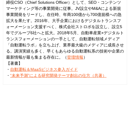
締役CSO（Chief Solutions Officer）として、SEO・コンテンツ
マーケティング等の事業開発に従事。JV設立やM&Aによる新規
事業開発をリードし、在任時、年商100億から700億規模への急
拡大を果たす。2016年、大手企業におけるデジタルトランスフ
ォーメーション支援すべく、株式会社ストロボを設立し、設立5
年でグループ6社へと拡大。2018年5月、自動車産業×デジタルト
ランスフォーメーションの一手として、自動運転領域メディア
「自動運転ラボ」を立ち上げ、業界最大級のメディアに成長させ
る。講演実績も多く、早くもあらゆる自動運転系の技術や企業の
最新情報が最も集まる存在に。（
登壇情報
）
【著書】
・
自動運転＆MaaSビジネス参入ガイド
・
“未来予測”による研究開発テーマ創出の仕方（共著）