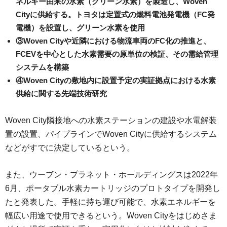
ネルギー由来の水素（グリーン水素）を製造し、Woven
Cityに供給する。トヨタは定置式の燃料電池発電機（FC発
電機）を設置し、グリーン水素を使用
③Woven Cityや近隣における物流車両のFC化の推進と、
FCEVを中心とした水素需要の原単位の検証、その需給管理
システムを構築
④Woven Cityの敷地内に設置予定の実証拠点における水素
供給に関する先端技術研究
Woven City隣接地への水素ステーションの建設や水電解装
置の設置、パイプラインでWoven Cityに供給するシステム
などがすでに決定しているという。
また、ウーブン・プラネット・ホールディングスは2022年
6月、ポータブル水素カートリッジのプロトタイプを開発し
たと発表した。手軽に持ち運び可能で、水素エネルギーを
幅広い用途で使用できるという。Woven Cityをはじめさま