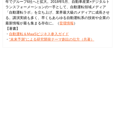
年でグループ6社へと拡大。2018年5月、自動車産業×デジタルト
ランスフォーメーションの一手として、自動運転領域メディア
「自動運転ラボ」を立ち上げ、業界最大級のメディアに成長させ
る。講演実績も多く、早くもあらゆる自動運転系の技術や企業の
最新情報が最も集まる存在に。（
登壇情報
）
【著書】
・
自動運転＆MaaSビジネス参入ガイド
・
“未来予測”による研究開発テーマ創出の仕方（共著）