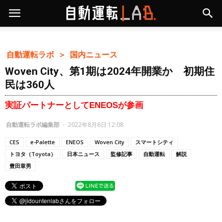
自動運転ラボ ＞
国内ニュース
Woven City、第1期は2024年開業か 初期住
民は360人
実証パートナーとしてENEOSが参画
自動運転ラボ編集部
-
2022年8月6日 12:08
CES
e-Palette
ENEOS
Woven City
スマートシティ
トヨタ（Toyota）
日本ニュース
監修記事
自動運転
解説
豊田章男