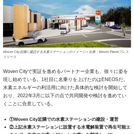
Woven City近隣に建設する水素ステーションのイメージ＝出典：Woven Planetプレス
リリース
Woven Cityで実証を進めるパートナー企業も、徐々に姿を
現し始めている。1社目に名乗りを上げたのはENEOSだ。
水素エネルギーの利活用に向けた具体的な検討を開始して
おり、2022年3月に以下の点で共同開発や検討を進めてい
くことに合意している。
①Woven City近隣での水素ステーションの建設・運営
②上記水素ステーションに設置する水電解装置で再生可能エ