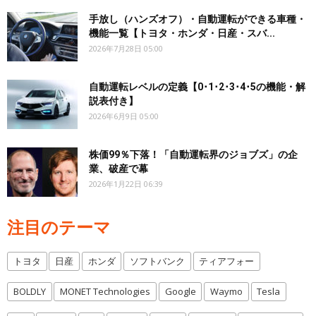
手放し（ハンズオフ）・自動運転ができる車種・
機能一覧【トヨタ・ホンダ・日産・スバ...
2026年7月28日 05:00
自動運転レベルの定義【0･1･2･3･4･5の機能・解
説表付き】
2026年6月9日 05:00
株価99％下落！「自動運転界のジョブズ」の企
業、破産で幕
2026年1月22日 06:39
注目のテーマ
トヨタ
日産
ホンダ
ソフトバンク
ティアフォー
BOLDLY
MONET Technologies
Google
Waymo
Tesla