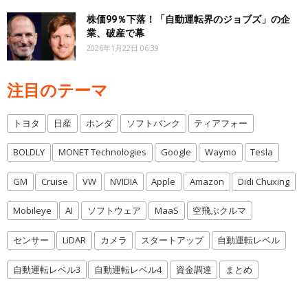
株価99％下落！「自動運転界のジョブズ」の企
業、破産で幕
2026年1月22日 06:39
注目のテーマ
トヨタ
日産
ホンダ
ソフトバンク
ティアフォー
BOLDLY
MONET Technologies
Google
Waymo
Tesla
GM
Cruise
VW
NVIDIA
Apple
Amazon
Didi Chuxing
Mobileye
AI
ソフトウェア
MaaS
空飛ぶクルマ
センサー
LiDAR
カメラ
スタートアップ
自動運転レベル
自動運転レベル3
自動運転レベル4
資金調達
まとめ