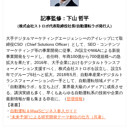
記事監修：下山 哲平
（株式会社ストロボ代表取締役社長/自動運転ラボ発行人）
大手デジタルマーケティングエージェンシーのアイレップにて取
締役CSO（Chief Solutions Officer）として、SEO・コンテンツ
マーケティング等の事業開発に従事。JV設立やM&Aによる新規
事業開発をリードし、在任時、年商100億から700億規模への急
拡大を果たす。2016年、大手企業におけるデジタルトランスフ
ォーメーション支援すべく、株式会社ストロボを設立し、設立5
年でグループ6社へと拡大。2018年5月、自動車産業×デジタルト
ランスフォーメーションの一手として、自動運転領域メディア
「自動運転ラボ」を立ち上げ、業界最大級のメディアに成長させ
る。講演実績も多く、早くもあらゆる自動運転系の技術や企業の
最新情報が最も集まる存在に。（
登壇情報
）
【著書】
・
自動運転＆MaaSビジネス参入ガイド
・
“未来予測”による研究開発テーマ創出の仕方（共著）