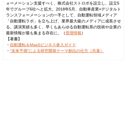
ォーメーション支援すべく、株式会社ストロボを設立し、設立5
年でグループ6社へと拡大。2018年5月、自動車産業×デジタルト
ランスフォーメーションの一手として、自動運転領域メディア
「自動運転ラボ」を立ち上げ、業界最大級のメディアに成長させ
る。講演実績も多く、早くもあらゆる自動運転系の技術や企業の
最新情報が最も集まる存在に。（
登壇情報
）
【著書】
・
自動運転＆MaaSビジネス参入ガイド
・
“未来予測”による研究開発テーマ創出の仕方（共著）