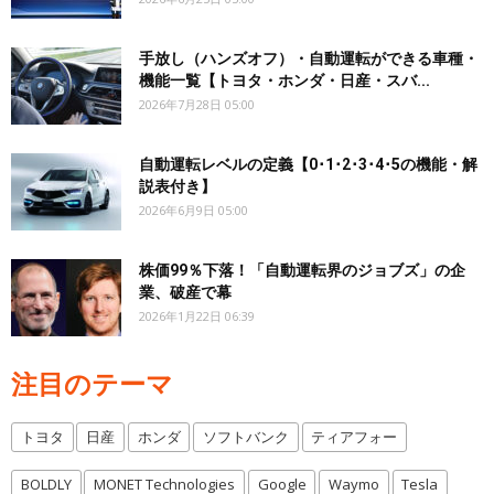
手放し（ハンズオフ）・自動運転ができる車種・
機能一覧【トヨタ・ホンダ・日産・スバ...
2026年7月28日 05:00
自動運転レベルの定義【0･1･2･3･4･5の機能・解
説表付き】
2026年6月9日 05:00
株価99％下落！「自動運転界のジョブズ」の企
業、破産で幕
2026年1月22日 06:39
注目のテーマ
トヨタ
日産
ホンダ
ソフトバンク
ティアフォー
BOLDLY
MONET Technologies
Google
Waymo
Tesla