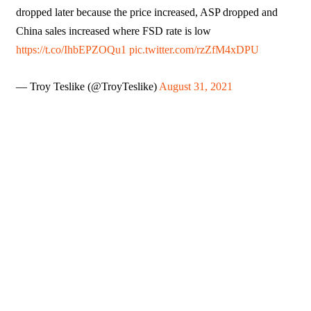
dropped later because the price increased, ASP dropped and
China sales increased where FSD rate is low
https://t.co/IhbEPZOQu1
pic.twitter.com/rzZfM4xDPU
— Troy Teslike (@TroyTeslike)
August 31, 2021