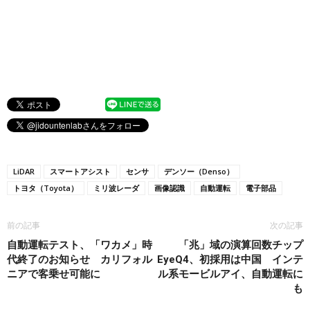
LiDAR
スマートアシスト
センサ
デンソー（Denso）
トヨタ（Toyota）
ミリ波レーダ
画像認識
自動運転
電子部品
前の記事
次の記事
自動運転テスト、「ワカメ」時
「兆」域の演算回数チップ
代終了のお知らせ カリフォル
EyeQ4、初採用は中国 インテ
ニアで客乗せ可能に
ル系モービルアイ、自動運転に
も