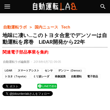
自動運転ラボ ＞
国内ニュース
Tech
地味に凄い…このトヨタ合意でデンソーは自
動運転を席巻 LiDAR開発から22年
関連電子部品事業を集約
自動運転ラボ編集部
-
2018年6月7日 09:05
LiDAR
スマートアシスト
センサ
デンソー（Denso）
トヨタ（Toyota）
ミリ波レーダ
画像認識
自動運転
電子部品