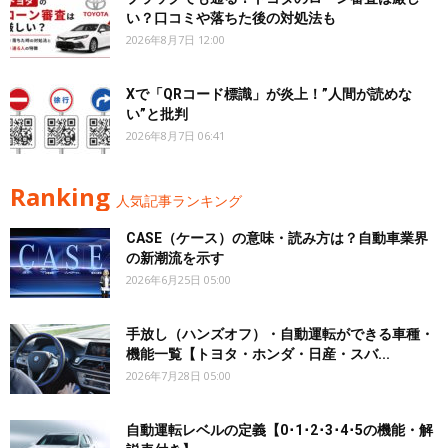
い？口コミや落ちた後の対処法も
2026年8月7日 12:00
Xで「QRコード標識」が炎上！”人間が読めな
い”と批判
2026年8月7日 06:41
Ranking
人気記事ランキング
CASE（ケース）の意味・読み方は？自動車業界
の新潮流を示す
2026年6月25日 05:00
手放し（ハンズオフ）・自動運転ができる車種・
機能一覧【トヨタ・ホンダ・日産・スバ...
2026年7月28日 05:00
自動運転レベルの定義【0･1･2･3･4･5の機能・解