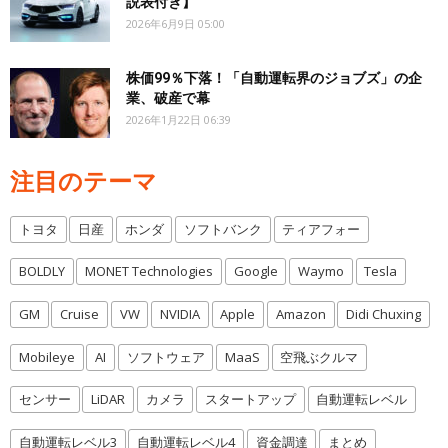
説表付き】
2026年6月9日 05:00
株価99％下落！「自動運転界のジョブズ」の企
業、破産で幕
2026年1月22日 06:39
注目のテーマ
トヨタ
日産
ホンダ
ソフトバンク
ティアフォー
BOLDLY
MONET Technologies
Google
Waymo
Tesla
GM
Cruise
VW
NVIDIA
Apple
Amazon
Didi Chuxing
Mobileye
AI
ソフトウェア
MaaS
空飛ぶクルマ
センサー
LiDAR
カメラ
スタートアップ
自動運転レベル
自動運転レベル3
自動運転レベル4
資金調達
まとめ