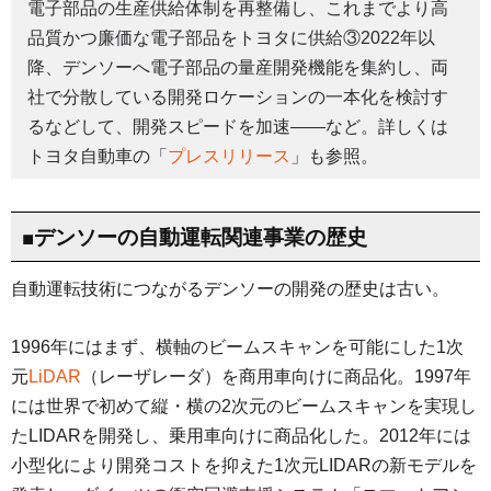
電子部品の生産供給体制を再整備し、これまでより高
品質かつ廉価な電子部品をトヨタに供給③2022年以
降、デンソーへ電子部品の量産開発機能を集約し、両
社で分散している開発ロケーションの一本化を検討す
るなどして、開発スピードを加速——など。詳しくは
トヨタ自動車の「
プレスリリース
」も参照。
■デンソーの自動運転関連事業の歴史
自動運転技術につながるデンソーの開発の歴史は古い。
1996年にはまず、横軸のビームスキャンを可能にした1次
元
LiDAR
（レーザレーダ）を商用車向けに商品化。1997年
には世界で初めて縦・横の2次元のビームスキャンを実現し
たLIDARを開発し、乗用車向けに商品化した。2012年には
小型化により開発コストを抑えた1次元LIDARの新モデルを