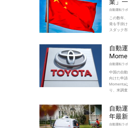
業」
自動運転ラボ
この数年、
発を手掛け
スダック市場
自動運
Mom
自動運転ラボ
中国の自動
向けた申請
Momen
り、米調査..
自動運
年最新
自動運転ラボ