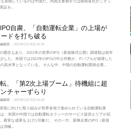
最も加熱しているのは中国だ。同国主要都市では開発各社がこぞっ
証を...
IPO自粛、「自動運転企業」の上場が
ムードを打ち破る
編集部
-
2023年3月18日 06:39
の懸念もあり、2022年の世界のIPO（新規株式公開）調達額は前年
減少した。米国では2022年のIPOの中止件数が、ITバブルが崩壊した
以来の高水準となっている。 そんな中、中国の自動運転開発企業...
転、「第2次上場ブーム」待機組に超
ベンチャーずらり
編集部
-
2023年2月10日 06:43
実装に向けた取り組みが世界各地で進められている自動運転業
2年は、米国や中国では自動運転タクシーのサービス提供エリアが拡
、着実な成果を上げた印象だ。 その一方、新興企業のIPO（新規
消極...