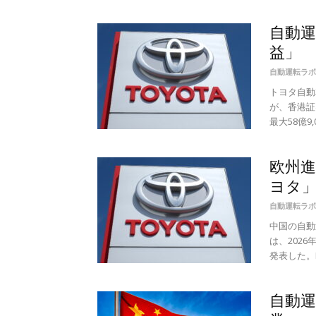
自動
益」 
自動運転ラボ
トヨタ自動
が、香港証
最大58億9
欧州
ヨタ
自動運転ラボ
中国の自動運
は、202
発表した。M
自動運