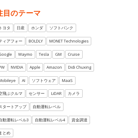
注目のテーマ
トヨタ
日産
ホンダ
ソフトバンク
ティアフォー
BOLDLY
MONET Technologies
Google
Waymo
Tesla
GM
Cruise
VW
NVIDIA
Apple
Amazon
Didi Chuxing
Mobileye
AI
ソフトウェア
MaaS
空飛ぶクルマ
センサー
LiDAR
カメラ
スタートアップ
自動運転レベル
自動運転レベル3
自動運転レベル4
資金調達
まとめ