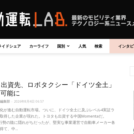
ライドシェア
カーライフ
国別
人気
検索
インタビ
自
）
タ出資先、ロボタクシー「ドイツ全土」
動
験可能に
編集部
-
2026年8月4日 06:57
化が進む自動運転市場。ついに、ドイツ全土に及ぶレベル4実証ラ
取得した企業が現れた。トヨタも出資する中国Momentaだ。
ら先行勢の陰に隠れがちだったが、堅実な事業運営で自動車メーカー各
運
て、中...