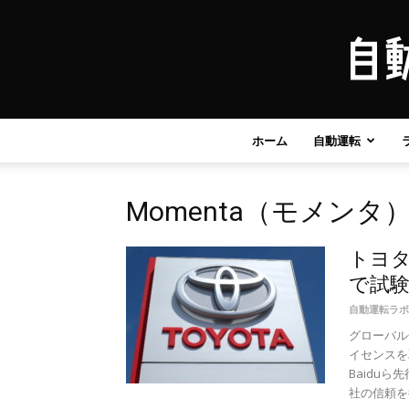
ホーム
自動運転
Momenta（モメンタ
トヨ
で試
自動運転ラボ
グローバル
イセンスを
Baidu
社の信頼を得