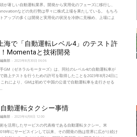
頭が著しい自動運転業界。開発から実用化のフェーズに移行し、
a Innovationなどの先行勢は早々に株式上場を果たしている。 もちろ
トアップの多くは開発と実用化の状況を冷静に見極め、上場によ
上海で「自動運転レベル4」のテスト許
！Momentaと技術開発
編集部
-
2023年8月30日 06:06
手GM（ゼネラルモーターズ）は、同社のレベル4の自動運転車が
で路上テストを行うための許可を取得したことを2023年8月24日に
 これにより、GMは初めて中国の公道で自動運転車を走行させる
.
の自動運転タクシー事情
編集部
-
2023年6月8日 12:00
術を活用したサービスの代表格である自動運転タクシー。米
が2018年にサービスインして以来、その開発の熱は世界に広がり続け