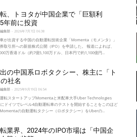
運転、トヨタが中国企業で「巨額利
5年前に投資
転
編集部
-
2026年7月7日 06:38
車が出資する中国の自動運転技術企業「Momenta（モメンタ）」
券取引所への新規株式公開（IPO）を申請した。 報道によれば、
,000万香港ドル（約7億5,100万ドル、日本円で約1,100億円...
ラ
進出の中国系ロボタクシー、株主に「ト
」の社名
編集部
-
2025年9月19日 06:54
転スタートアップMomentaと米配車大手Uber Technologies
6年にドイツでレベル4自動運転車のテストを開始することをこのほど
ボ
omentaの自動運転タクシー（ロボタクシー）をUberの...
転業界、2024年のIPO市場は「中国企