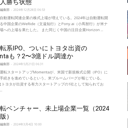
一人勝ち状態
編集部
-
2024年12月28日 06:53
自動運転関連企業の株式上場が増えている。2024年は自動運転開
る中国企業のWeRide（文遠知行）とPony.ai（小馬智行）が米ナ
への上場を果たした。 また同じく中国の注目企業Horizon ...
転系IPO、ついにトヨタ出資の
entaも？2〜3億ドル調達か
編集部
-
2024年5月21日 06:31
運転スタートアップMomentaが、米国で新規株式公開（IPO）に
手続きを進めているという。米ブルームバーグが報じている。
taはトヨタが出資する有力スタートアップの1社として知られてお
.
転ベンチャー、未上場企業一覧（2024
版）
編集部
-
2024年3月4日 10:00