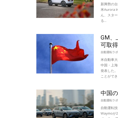
新興勢の台
米Auror
ん、スター
る...
GM、
可取得
自動運転ラボ
米自動車大
中国・上海
発表した。
ことができ..
中国
自動運転ラボ
自動運転技
Waymo