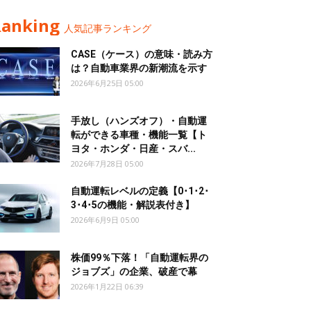
Ranking
人気記事ランキング
CASE（ケース）の意味・読み方
は？自動車業界の新潮流を示す
2026年6月25日 05:00
手放し（ハンズオフ）・自動運
転ができる車種・機能一覧【ト
ヨタ・ホンダ・日産・スバ...
2026年7月28日 05:00
自動運転レベルの定義【0･1･2･
3･4･5の機能・解説表付き】
2026年6月9日 05:00
株価99％下落！「自動運転界の
ジョブズ」の企業、破産で幕
2026年1月22日 06:39