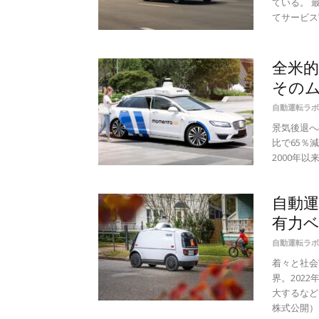
ている。 
てサービス実
全米的
その
自動運転ラボ
景気後退へ
比で65％
2000年
自動運
有力
自動運転ラボ
着々と社会
界。202
大するなど
株式公開）は