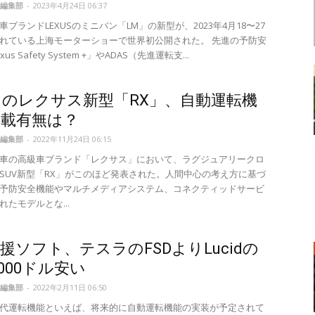
編集部
-
2023年4月24日 06:37
ブランドLEXUSのミニバン「LM」の新型が、2023年4月18〜27
れている上海モーターショーで世界初公開された。 先進の予防安
us Safety System +」やADAS（先進運転支...
のレクサス新型「RX」、自動運転機
搭載有無は？
編集部
-
2022年11月24日 06:15
車の高級車ブランド「レクサス」において、ラグジュアリークロ
SUV新型「RX」がこのほど発表された。人間中心の考え方に基づ
予防安全機能やマルチメディアシステム、コネクティッドサービ
たモデルとな...
援ソフト、テスラのFSDよりLucidの
,000ドル安い
編集部
-
2022年2月11日 06:50
代運転機能といえば、将来的に自動運転機能の実装が予定されて