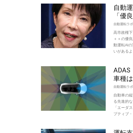
自動運
「優良
自動運転ラボ
高市政権下
＋＋の優良
動運転AI
いがあるよう
ADA
車種
自動運転ラボ
自動車の縦
る先進的な
「エーダス
プティブ・ク
運転支