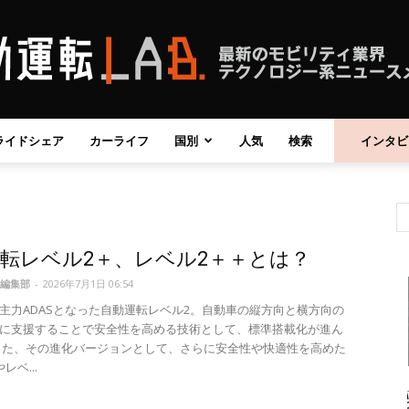
ライドシェア
カーライフ
国別
人気
検索
インタビ
自
転レベル2＋、レベル2＋＋とは？
動
編集部
-
2026年7月1日 06:54
主力ADASとなった自動運転レベル2。自動車の縦方向と横方向の
に支援することで安全性を高める技術として、標準搭載化が進ん
また、その進化バージョンとして、さらに安全性や快適性を高めた
レベ...
運