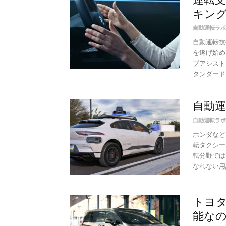
キング
自動運転ラボ
自動運転技
を遂げ始め
プアシスト
タンダードと
自動運
自動運転ラボ
ホンダなど
転タクシー
転分野では
なれない用
トヨタ
能な