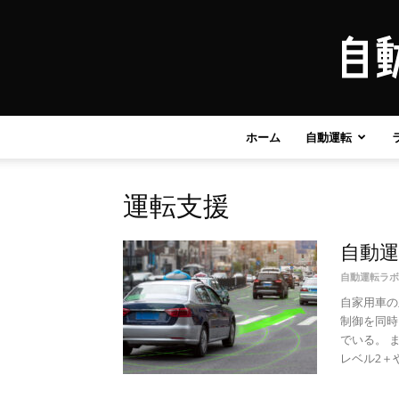
ホーム
自動運転
運転支援
自動運
自動運転ラボ
自家用車の
制御を同時
でいる。 
レベル2＋や