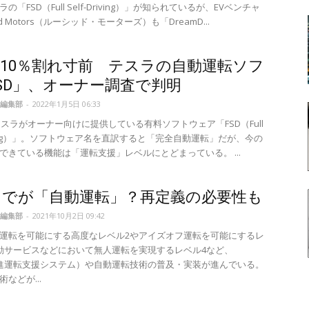
の「FSD（Full Self-Driving）」が知られているが、EVベンチャ
id Motors（ルーシッド・モーターズ）も「DreamD...
10％割れ寸前 テスラの自動運転ソフ
SD」、オーナー調査で判明
編集部
-
2022年1月5日 06:33
テスラがオーナー向けに提供している有料ソフトウェア「FSD（Full
riving）」。ソフトウェア名を直訳すると「完全自動運転」だが、今の
できている機能は「運転支援」レベルにとどまっている。 ...
までが「自動運転」？再定義の必要性も
編集部
-
2021年10月2日 09:42
運転を可能にする高度なレベル2やアイズオフ運転を可能にするレ
動サービスなどにおいて無人運転を実現するレベル4など、
先進運転支援システム）や自動運転技術の普及・実装が進んでいる。
などが...