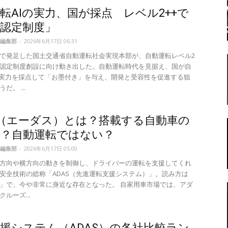
転AIの実力、国が採点 レベル2++で
認定制度」
編集部
-
2026年6月17日 06:31
転
で発足した国土交通省自動運転社会実現本部が、自動運転レベル2
認定制度創設に向け動き出した。自動運転時代を見据え、国が自
の実力を採点して「お墨付き」を与え、開発と受容性を促進する狙
だ。 ...
ラ
S（エーダス）とは？搭載する自動車の
は？自動運転ではない？
編集部
-
2026年6月17日 05:00
方向や横方向の動きを制御し、ドライバーの運転を支援してくれ
安全技術の総称「ADAS（先進運転支援システム）」。読み方は
ボ
」で、今や非常に身近な存在となった。 自家用車市場では、アダ
ルーズ...
援システム（ADAS）の各社比較ラン