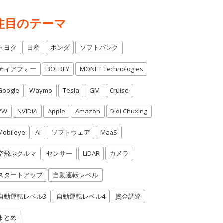
注目のテーマ
トヨタ
日産
ホンダ
ソフトバンク
ティアフォー
BOLDLY
MONET Technologies
Google
Waymo
Tesla
GM
Cruise
VW
NVIDIA
Apple
Amazon
Didi Chuxing
Mobileye
AI
ソフトウェア
MaaS
空飛ぶクルマ
センサー
LiDAR
カメラ
スタートアップ
自動運転レベル
自動運転レベル3
自動運転レベル4
資金調達
まとめ