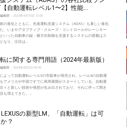
【自動運転レベル1〜2】性能...
編集部
-
2026年4月10日 12:00
術の進化とともに、先進運転支援システム（ADAS）も著しい進化
た。いまやアダプティブ・クルーズ・コントロールやレーンキー
といった自動車の縦・横方向制御を支援するシステムの搭載はス
なり、注目は...
転に関する専門用語（2024年最新版）
編集部
-
2024年4月2日 09:00
によって自動運転レベル3の市販車が発売され、レベル4の自動運
もアメリカや中国ですでに商用展開がスタートしている。自動運
次々と新しい技術や発想が生み出されており、それに伴って聞き
語も増えてきた。...
LEXUSの新型LM、「自動運転」は可
のか？