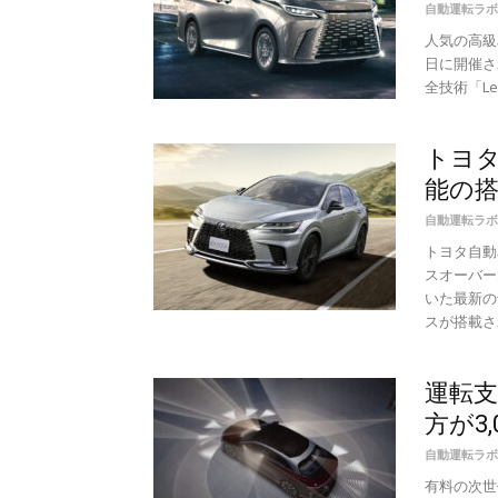
自動運転ラボ
人気の高級車
日に開催さ
全技術「Lex
トヨタ
能の
自動運転ラボ
トヨタ自動
スオーバー
いた最新の
スが搭載され
運転支
方が3
自動運転ラボ
有料の次世