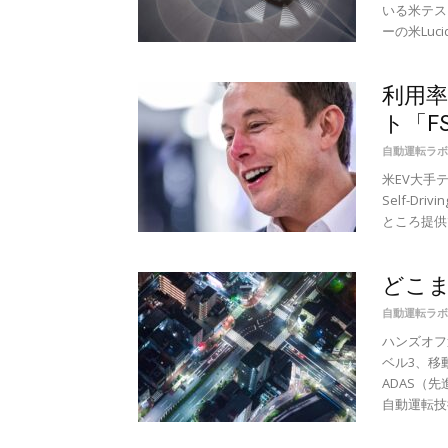
いる米テスラ
ーの米Luc
利用率
ト「F
自動運転ラボ
米EV大手
Self-D
ところ提供
どこ
自動運転ラボ
ハンズオフ
ベル3、移
ADAS（
自動運転技術