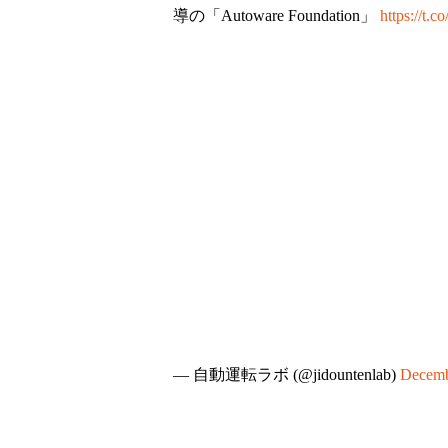
導の「Autoware Foundation」
https://t.
— 自動運転ラボ (@jidountenlab)
Decemb