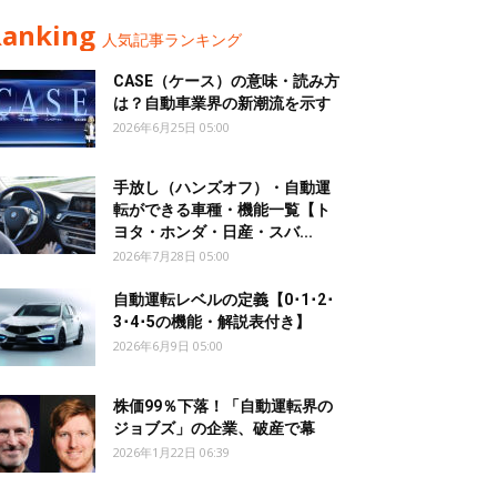
Ranking
人気記事ランキング
CASE（ケース）の意味・読み方
は？自動車業界の新潮流を示す
2026年6月25日 05:00
手放し（ハンズオフ）・自動運
転ができる車種・機能一覧【ト
ヨタ・ホンダ・日産・スバ...
2026年7月28日 05:00
自動運転レベルの定義【0･1･2･
3･4･5の機能・解説表付き】
2026年6月9日 05:00
株価99％下落！「自動運転界の
ジョブズ」の企業、破産で幕
2026年1月22日 06:39