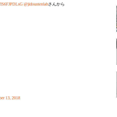
co/IS6FJPDLsG
@jidountenlab
さんから
er 13, 2018