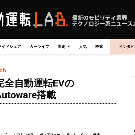
ライドシェア
カーライフ
国別
人気
検索
インタビ
自
ech
全自動運転EVの
動
utoware搭載
運
アップ
ソフトウェア
ティアフォー
ラストマイル
低速