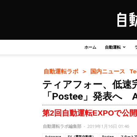
ホーム
自動運転
自動運転ラボ ＞
国内ニュース
T
ティアフォー、低速完
「Postee」発表へ A
第2回自動運転EXPOで公開
自動運転ラボ編集部
-
2019年1月16日 01:46
Autoware
EV（電気自動車）
Postee
スタート