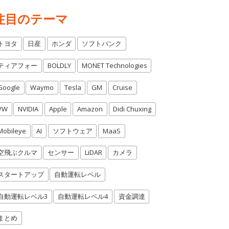
注目のテーマ
トヨタ
日産
ホンダ
ソフトバンク
ティアフォー
BOLDLY
MONET Technologies
Google
Waymo
Tesla
GM
Cruise
VW
NVIDIA
Apple
Amazon
Didi Chuxing
Mobileye
AI
ソフトウェア
MaaS
空飛ぶクルマ
センサー
LiDAR
カメラ
スタートアップ
自動運転レベル
自動運転レベル3
自動運転レベル4
資金調達
まとめ