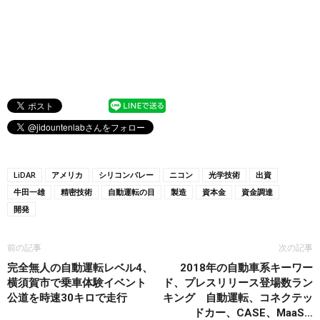
LiDAR
アメリカ
シリコンバレー
ニコン
光学技術
出資
牛田一雄
精密技術
自動運転の目
製造
資本金
資金調達
開発
前の記事
次の記事
完全無人の自動運転レベル4、
2018年の自動車系キーワー
横須賀市で乗車体験イベント
ド、プレスリリース登場数ラン
公道を時速30キロで走行
キング 自動運転、コネクテッ
ドカー、CASE、MaaS…