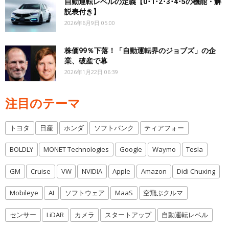
自動運転レベルの定義【0･1･2･3･4･5の機能・解
説表付き】
2026年6月9日 05:00
株価99％下落！「自動運転界のジョブズ」の企
業、破産で幕
2026年1月22日 06:39
注目のテーマ
トヨタ
日産
ホンダ
ソフトバンク
ティアフォー
BOLDLY
MONET Technologies
Google
Waymo
Tesla
GM
Cruise
VW
NVIDIA
Apple
Amazon
Didi Chuxing
Mobileye
AI
ソフトウェア
MaaS
空飛ぶクルマ
センサー
LiDAR
カメラ
スタートアップ
自動運転レベル