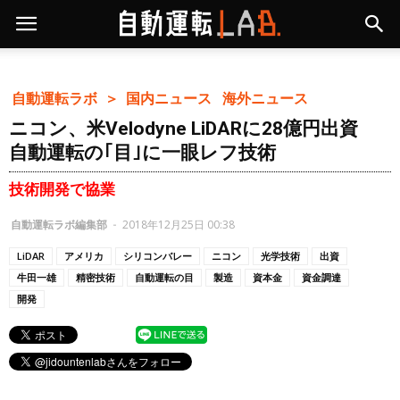
自動運転ラボ ＞
国内ニュース
海外ニュース
ニコン、米Velodyne LiDARに28億円出資
自動運転の｢目｣に一眼レフ技術
技術開発で協業
自動運転ラボ編集部
-
2018年12月25日 00:38
LiDAR
アメリカ
シリコンバレー
ニコン
光学技術
出資
牛田一雄
精密技術
自動運転の目
製造
資本金
資金調達
開発