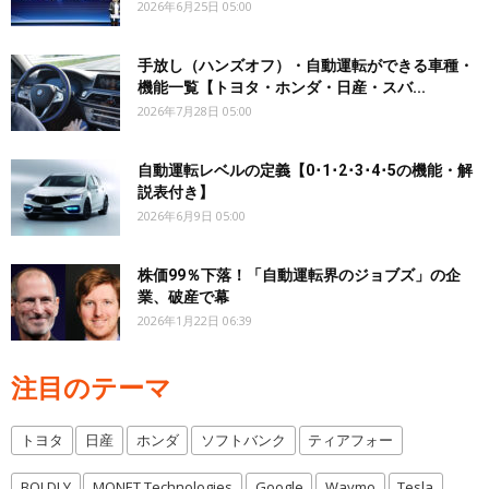
2026年6月25日 05:00
手放し（ハンズオフ）・自動運転ができる車種・
機能一覧【トヨタ・ホンダ・日産・スバ...
2026年7月28日 05:00
自動運転レベルの定義【0･1･2･3･4･5の機能・解
説表付き】
2026年6月9日 05:00
株価99％下落！「自動運転界のジョブズ」の企
業、破産で幕
2026年1月22日 06:39
注目のテーマ
トヨタ
日産
ホンダ
ソフトバンク
ティアフォー
BOLDLY
MONET Technologies
Google
Waymo
Tesla