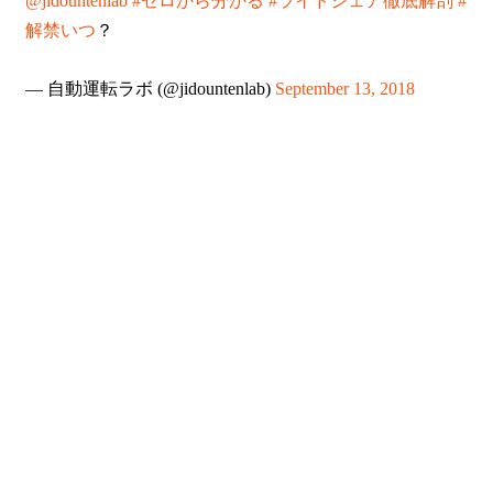
@jidountenlab
#ゼロから分かる
#ライドシェア徹底解剖
#
解禁いつ
？
— 自動運転ラボ (@jidountenlab)
September 13, 2018