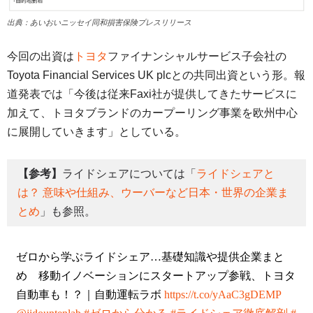
出典：あいおいニッセイ同和損害保険プレスリリース
今回の出資は
トヨタ
ファイナンシャルサービス子会社の
Toyota Financial Services UK plcとの共同出資という形。報
道発表では「今後は従来Faxi社が提供してきたサービスに
加えて、トヨタブランドのカープーリング事業を欧州中心
に展開していきます」としている。
【参考】
ライドシェアについては「
ライドシェアと
は？ 意味や仕組み、ウーバーなど日本・世界の企業ま
とめ
」も参照。
ゼロから学ぶライドシェア…基礎知識や提供企業まと
め 移動イノベーションにスタートアップ参戦、トヨタ
自動車も！？｜自動運転ラボ
https://t.co/yAaC3gDEMP