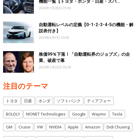
機能一覧【トヨタ・ホンダ・日産・スバ...
2026年7月28日 05:00
自動運転レベルの定義【0･1･2･3･4･5の機能・解
説表付き】
2026年6月9日 05:00
株価99％下落！「自動運転界のジョブズ」の企
業、破産で幕
2026年1月22日 06:39
注目のテーマ
トヨタ
日産
ホンダ
ソフトバンク
ティアフォー
BOLDLY
MONET Technologies
Google
Waymo
Tesla
GM
Cruise
VW
NVIDIA
Apple
Amazon
Didi Chuxing