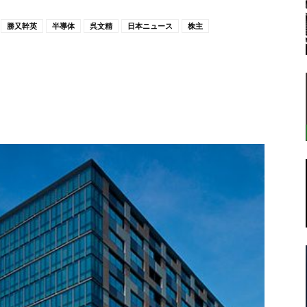
勝又幹英
半導体
呉文精
日本ニュース
株主
転
ラ
ボ