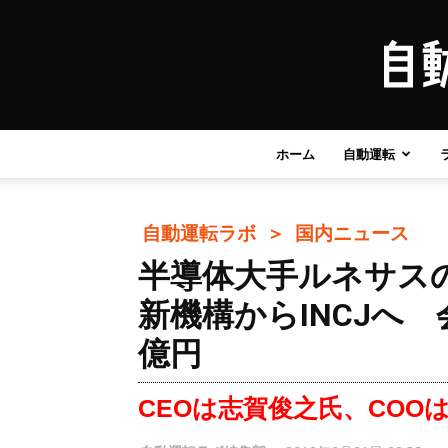
ホーム
自動運転
自動運転ラボ ＞
国内ニュース
半導体大手ルネサス
新機構からINCJへ
億円
CEOは志賀俊之氏、COO