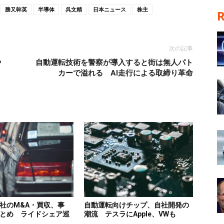
勝又幹英
半導体
呉文精
日本ニュース
株主
次の記事
や
自動運転技術を警察が導入すると街は無人パト
カーで溢れる AI走行による取締り革命
社のM&A・買収、事
自動運転向けチップ、自社開発の
とめ ライドシェア巡
潮流 テスラにApple、VWも