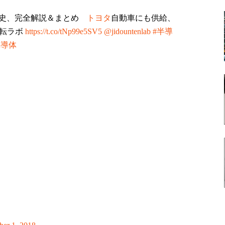
業史、完全解説＆まとめ
トヨタ
自動車にも供給、
運転ラボ
https://t.co/tNp99e5SV5
@jidountenlab
#半導
半導体