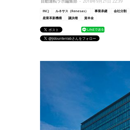
自動運転ラボ編集部
-
2018年9月21日 22:39
INCJ
ルネサス（Renesas）
事業承継
会社分割
産業革新機構
議決権
資本金