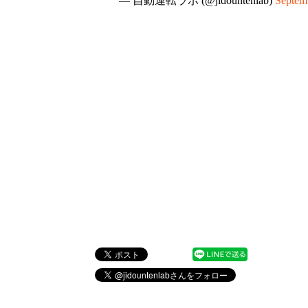
— 自動運転ラボ (@jidountenlab)
Septem