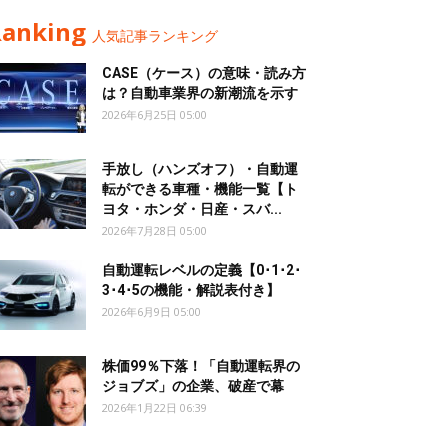
Ranking
人気記事ランキング
CASE（ケース）の意味・読み方
は？自動車業界の新潮流を示す
2026年6月25日 05:00
手放し（ハンズオフ）・自動運
転ができる車種・機能一覧【ト
ヨタ・ホンダ・日産・スバ...
2026年7月28日 05:00
自動運転レベルの定義【0･1･2･
3･4･5の機能・解説表付き】
2026年6月9日 05:00
株価99％下落！「自動運転界の
ジョブズ」の企業、破産で幕
2026年1月22日 06:39