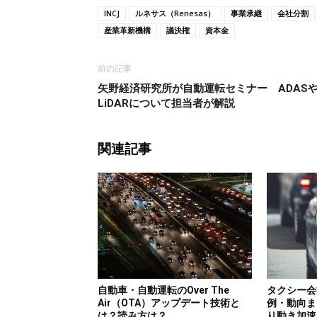
INCJ
ルネサス（Renesas）
事業承継
会社分割
産業革新機構
議決権
資本金
前の記事
矢野経済研究所が自動運転セミナー ADAS
LiDARについて担当者が解説
関連記事
自動車・自動運転のOver The
タクシー会
Air（OTA）アップデート技術と
例・動向ま
は？読み方は？
り動き加速