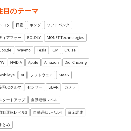
注目のテーマ
トヨタ
日産
ホンダ
ソフトバンク
ティアフォー
BOLDLY
MONET Technologies
Google
Waymo
Tesla
GM
Cruise
VW
NVIDIA
Apple
Amazon
Didi Chuxing
Mobileye
AI
ソフトウェア
MaaS
空飛ぶクルマ
センサー
LiDAR
カメラ
スタートアップ
自動運転レベル
自動運転レベル3
自動運転レベル4
資金調達
まとめ