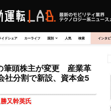
ライドシェア
カーライフ
国別
人気
検索
インタビ
自
の筆頭株主が変更 産業革
動
 会社分割で新設、資本金5
は勝又幹英氏
運