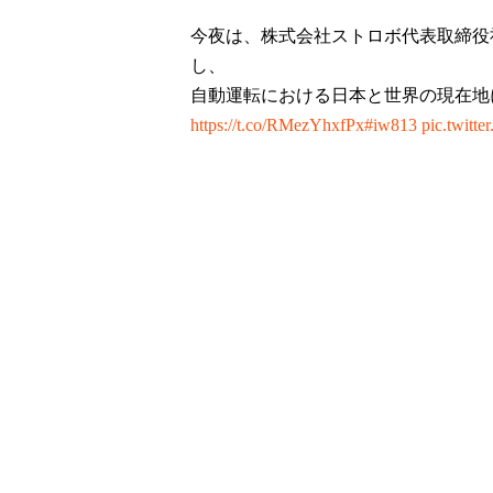
今夜は、株式会社ストロボ代表取締役
し、
自動運転における日本と世界の現在地
https://t.co/RMezYhxfPx
#iw813
pic.twitt