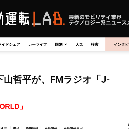
ライドシェア
カーライフ
国別
人気
検索
インタビ
自
山哲平が、FMラジオ「J-
動
WORLD」
運
技術
現状
登壇情報
自動運転
自動運転ラボ