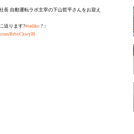
社長 自動運転ラボ主宰の下山哲平さんをお迎え
に迫ります?
#radiko
?：
er.com/RrbvCkwylR