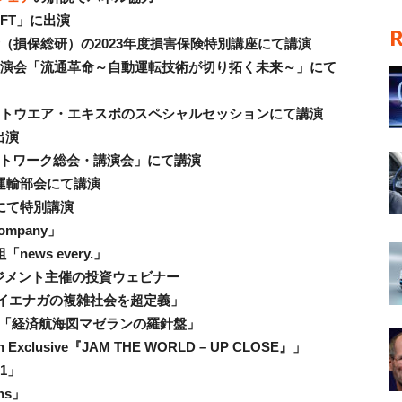
スFT」に出演
究所（損保総研）の2023年度損害保険特別講座にて講演
催の講演会「流通革命～自動運転技術が切り拓く未来～」にて
・ソフトウエア・エキスポのスペシャルセッションにて講演
出演
ネットワーク総会・講演会」にて講演
通運輸部会にて講演
」にて特別講演
ompany」
ews every.」
ネジメント主催の投資ウェビナー
画家イエナガの複雑社会を超定義」
番組「経済航海図マゼランの羅針盤」
clusive『JAM THE WORLD – UP CLOSE』」
21」
ns」