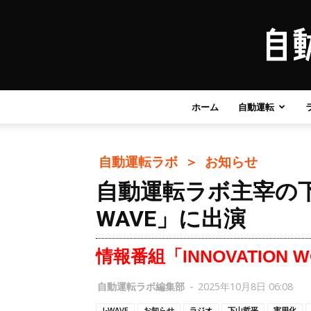
ホーム
自動運転
自動運転ラボ ＞
お知らせ
自動運転ラボ主宰の下
WAVE」に出演
情報番組「INNOVATION 
自動運転ラボ編集部
-
2025年10月8日 06:08
J-WAVE
お知らせ
ラジオ
下山哲平
実用化