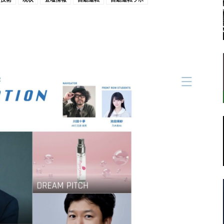
転
ラ
ボ