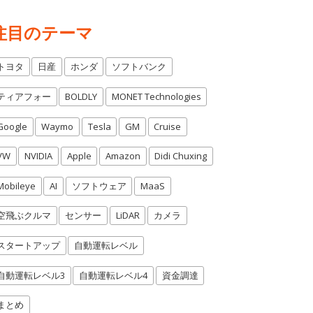
注目のテーマ
トヨタ
日産
ホンダ
ソフトバンク
ティアフォー
BOLDLY
MONET Technologies
Google
Waymo
Tesla
GM
Cruise
VW
NVIDIA
Apple
Amazon
Didi Chuxing
Mobileye
AI
ソフトウェア
MaaS
空飛ぶクルマ
センサー
LiDAR
カメラ
スタートアップ
自動運転レベル
自動運転レベル3
自動運転レベル4
資金調達
まとめ