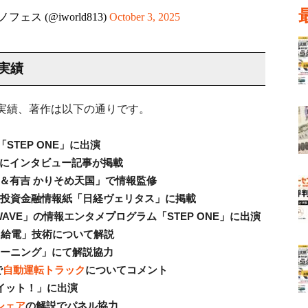
ノフェス (@iworld813)
October 3, 2025
実績
実績、著作は以下の通りです。
「STEP ONE」に出演
ws」にインタビュー記事が掲載
コ＆有吉 かりそめ天国」で情報監修
週刊投資金融情報紙「日経ヴェリタス」に掲載
-WAVE」の情報エンタメプログラム「STEP ONE」に出演
ス給電」技術について解説
！モーニング」にて解説協力
で
自動運転トラック
についてコメント
s イット！」に出演
シェア
の解説でパネル協力