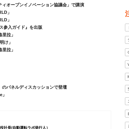
ビリティオープンイノベーション協議会」で講演
RLD」
RLD」
ス参入ガイド』を出版
香格里拉」
夜明け」
香格里拉」
ンジ」のパネルディスカッションで登壇
me」
役社長/自動運転ラボ発行人）