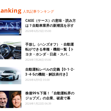
Ranking
人気記事ランキング
CASE（ケース）の意味・読み方
は？自動車業界の新潮流を示す
2026年6月25日 05:00
手放し（ハンズオフ）・自動運
転ができる車種・機能一覧【ト
ヨタ・ホンダ・日産・スバ...
2026年7月28日 05:00
自動運転レベルの定義【0･1･2･
3･4･5の機能・解説表付き】
2026年6月9日 05:00
株価99％下落！「自動運転界の
ジョブズ」の企業、破産で幕
2026年1月22日 06:39