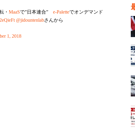
転・
MaaS
で”日本連合”
e-Palette
でオンデマンド
k2eQieFt
@jidountenlab
さんから
er 1, 2018