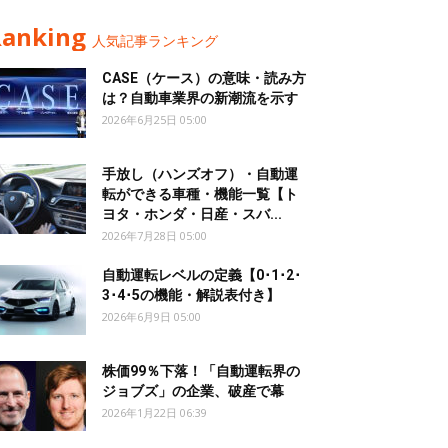
Ranking
人気記事ランキング
CASE（ケース）の意味・読み方
は？自動車業界の新潮流を示す
2026年6月25日 05:00
手放し（ハンズオフ）・自動運
転ができる車種・機能一覧【ト
ヨタ・ホンダ・日産・スバ...
2026年7月28日 05:00
自動運転レベルの定義【0･1･2･
3･4･5の機能・解説表付き】
2026年6月9日 05:00
株価99％下落！「自動運転界の
ジョブズ」の企業、破産で幕
2026年1月22日 06:39