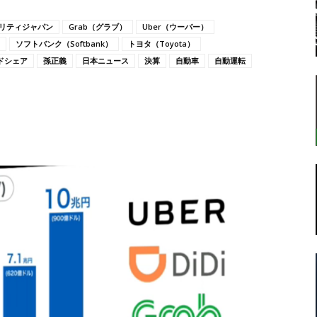
モビリティジャパン
Grab（グラブ）
Uber（ウーバー）
ソフトバンク（Softbank）
トヨタ（Toyota）
ドシェア
孫正義
日本ニュース
決算
自動車
自動運転
転
ラ
ボ