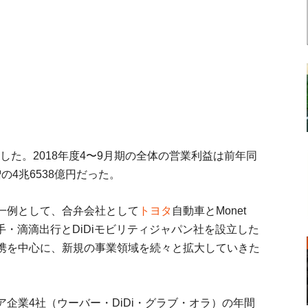
表した。2018年度4〜9月期の全体の営業利益は前年同
の4兆6538億円だった。
一例として、合弁会社として
トヨタ
自動車とMonet
手・滴滴出行とDiDiモビリティジャパン社を設立した
携を中心に、新規の事業領域を続々と拡大していきた
企業4社（ウーバー・DiDi・グラブ・オラ）の年間