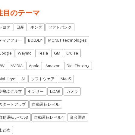
注目のテーマ
トヨタ
日産
ホンダ
ソフトバンク
ティアフォー
BOLDLY
MONET Technologies
Google
Waymo
Tesla
GM
Cruise
VW
NVIDIA
Apple
Amazon
Didi Chuxing
Mobileye
AI
ソフトウェア
MaaS
空飛ぶクルマ
センサー
LiDAR
カメラ
スタートアップ
自動運転レベル
自動運転レベル3
自動運転レベル4
資金調達
まとめ