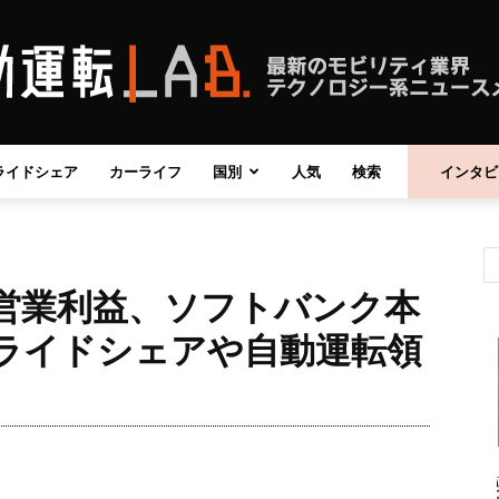
ライドシェア
カーライフ
国別
人気
検索
インタビ
自
営業利益、ソフトバンク本
動
 ライドシェアや自動運転領
運