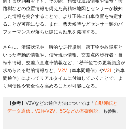
御するか判断を下す。その際、精密な道路情報や信号・街
路樹などの位置情報を備えた高精細地図とセンサーが検知
した情報を突合することで、より正確に自車位置を特定す
ることが可能になる。また、悪天候時などセンサー類のパ
フォーマンスが落ちた際にも効果を発揮する。
さらに、渋滞状況や一時的な走行規制、落下物や故障車と
いった準動的情報や、信号現示情報、交差点内歩行者・自
転車情報、交差点直進車情報など、1秒単位での更新頻度が
求められる動的情報など、
V2V
（車車間通信）や
V2I
（路車
間通信）によってリアルタイムに付加していくことで、よ
り利便性や安全性を高めることが可能になる。
【参考】
V2Vなどの通信方法については「
自動運転と
データ通信…V2IやV2V、5Gなどの基礎解説
」も参照。