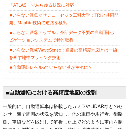
「ATLAS」であらゆる状況に対応
■いらない派②マサチューセッツ工科大学：TRIと共同開
発、MapLite技術で道路を検出
■いらない派③アップル：外部データ不要の自動運転ナ
ビゲーションシステムで特許取得
■いらない派④WaveSense：通常の高精度地図とは一線
を画す地中マッピング技術
■自動運転レベル5でいらない派が主流に？
■自動運転における高精度地図の役割
一般的に、自動運転車は搭載したカメラやLiDARなどのセ
ンサー類で周囲の状況を認知し、他の車両や歩行者、街路
樹、車線などを区別して解析した上でどのように車両を制