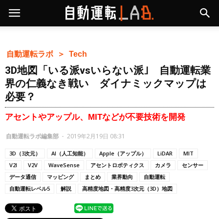
自動運転ラボ ＞
Tech
3D地図「いる派vsいらない派｣ 自動運転業
界の仁義なき戦い ダイナミックマップは
必要？
アセントやアップル、MITなどが不要技術を開発
自動運転ラボ編集部
-
2019年2月19日 08:31
3D（3次元）
AI（人工知能）
Apple（アップル）
LiDAR
MIT
V2I
V2V
WaveSense
アセントロボティクス
カメラ
センサー
データ通信
マッピング
まとめ
業界動向
自動運転
自動運転レベル5
解説
高精度地図・高精度3次元（3D）地図