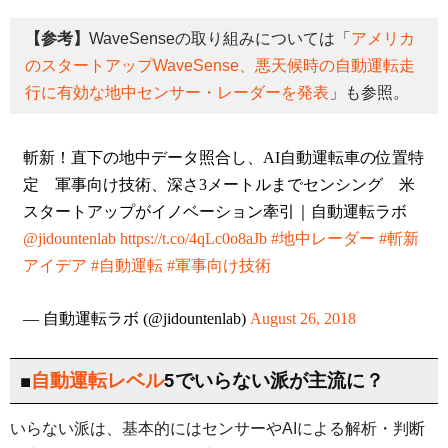
【参考】
WaveSenseの取り組みについては「
アメリカ
のスタートアップWaveSense、悪天候時の自動運転走
行に有効な地中センサー・レーダーを発表
」も参照。
斬新！直下の地中データ照合し、AI自動運転車の位置特
定 軍事向け技術、深さ3メートルまでセンシング 米
スタートアップがイノベーション牽引｜自動運転ラボ
@jidountenlab
https://t.co/4qLc0o8aJb
#地中レーダー
#斬新
アイデア
#自動運転
#軍事向け技術
— 自動運転ラボ (@jidountenlab)
August 26, 2018
■
自動運転レベル
5でいらない派が主流に？
いらない派は、基本的にはセンサーやAIによる解析・判断