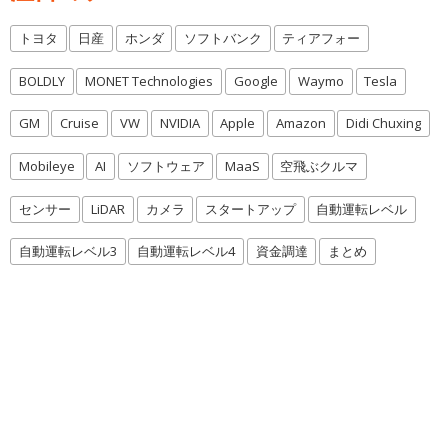
トヨタ
日産
ホンダ
ソフトバンク
ティアフォー
BOLDLY
MONET Technologies
Google
Waymo
Tesla
GM
Cruise
VW
NVIDIA
Apple
Amazon
Didi Chuxing
Mobileye
AI
ソフトウェア
MaaS
空飛ぶクルマ
センサー
LiDAR
カメラ
スタートアップ
自動運転レベル
自動運転レベル3
自動運転レベル4
資金調達
まとめ