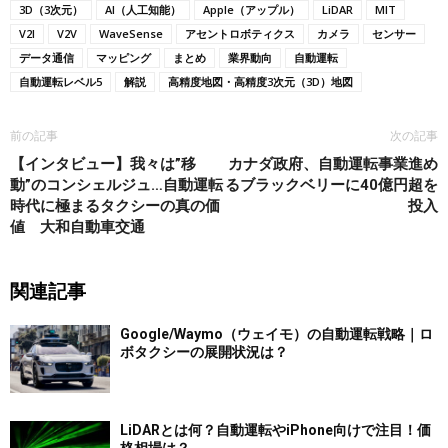
3D（3次元）
AI（人工知能）
Apple（アップル）
LiDAR
MIT
V2I
V2V
WaveSense
アセントロボティクス
カメラ
センサー
データ通信
マッピング
まとめ
業界動向
自動運転
自動運転レベル5
解説
高精度地図・高精度3次元（3D）地図
前の記事
次の記事
【インタビュー】我々は”移
カナダ政府、自動運転事業進め
動”のコンシェルジュ…自動運転
るブラックベリーに40億円超を
時代に極まるタクシーの真の価
投入
値 大和自動車交通
関連記事
Google/Waymo（ウェイモ）の自動運転戦略｜ロ
ボタクシーの展開状況は？
LiDARとは何？自動運転やiPhone向けで注目！価
格相場は？