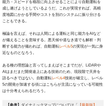
能力・スピードを格段に向上させることにより自動運転を
成し遂げようとしているようだ。これが実現すれば、高精
度地図にかかる手間やコストを別のシステムに振り分ける
こともできる。
極論を言えば、それは人間による運転と同じ能力をAIなど
が備えることを意味する。悪天候や道なき道でも解析・判
断する能力が備われば、自動運転
レベル5
の実現が一気に身
近なものとなろう。
ある種の理想論と言ってしまえばそこまでだが、LiDARや
AIはまだまだ開発途上にある技術のため、現段階で天井を
語るべきではない。自動運転
レベル4
技術が確立し、レベル
5の開発が加速する頃にはこちらが主流になっている可能性
は十分考えられるだろう。
【参考】
ダイナミックマップについては「
【最新版】