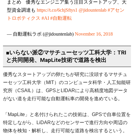
まとめ 優秀なエンジニア集う注目スタートアップ、大
型資金調達も
https://t.co/6chjSftys1
@jidountenlab
#アセン
トロボティクス
#AI
#自動運転
— 自動運転ラボ (@jidountenlab)
November 16, 2018
■いらない派②マサチューセッツ工科大学：TRI
と共同開発、MapLite技術で道路を検出
優秀なスタートアップの卵たちが研究に没頭するマサチュ
ーセッツ工科大学（MIT）のコンピュータ科学・人工知能研
究所（CSAIL）は、GPSとLIDARにより高精度地図データ
がない道を走行可能な自動運転車の開発を進めている。
「MapLite」と名付けられたこの技術は、GPSで自車位置を
特定しながら、LiDARなどのセンサーで進行方向や周辺の
物体を検知・解析し、走行可能な道路を検出するという。