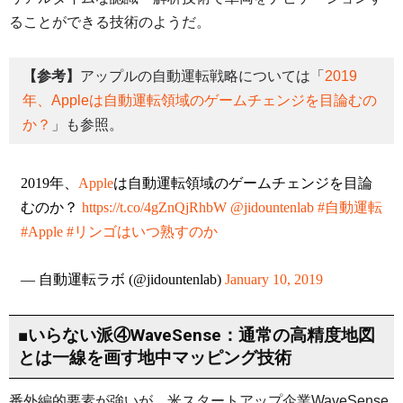
ることができる技術のようだ。
【参考】
アップルの自動運転戦略については「
2019
年、Appleは自動運転領域のゲームチェンジを目論むの
か？
」も参照。
2019年、
Apple
は自動運転領域のゲームチェンジを目論
むのか？
https://t.co/4gZnQjRhbW
@jidountenlab
#自動運転
#Apple
#リンゴはいつ熟すのか
— 自動運転ラボ (@jidountenlab)
January 10, 2019
■いらない派④WaveSense：通常の高精度地図
とは一線を画す地中マッピング技術
番外編的要素が強いが、米スタートアップ企業WaveSense