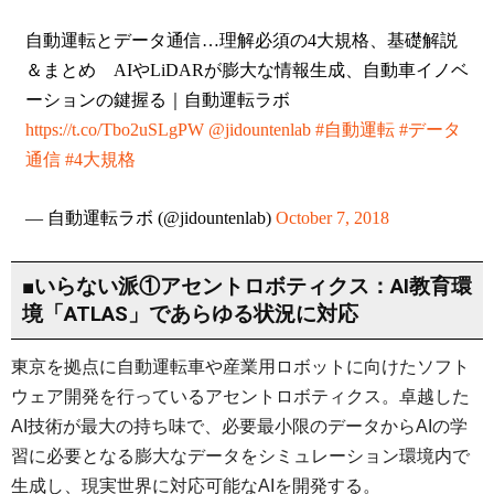
自動運転とデータ通信…理解必須の4大規格、基礎解説
＆まとめ AIやLiDARが膨大な情報生成、自動車イノベ
ーションの鍵握る｜自動運転ラボ
https://t.co/Tbo2uSLgPW
@jidountenlab
#自動運転
#データ
通信
#4大規格
— 自動運転ラボ (@jidountenlab)
October 7, 2018
■いらない派①アセントロボティクス：AI教育環
境「ATLAS」であらゆる状況に対応
東京を拠点に自動運転車や産業用ロボットに向けたソフト
ウェア開発を行っているアセントロボティクス。卓越した
AI技術が最大の持ち味で、必要最小限のデータからAIの学
習に必要となる膨大なデータをシミュレーション環境内で
生成し、現実世界に対応可能なAIを開発する。