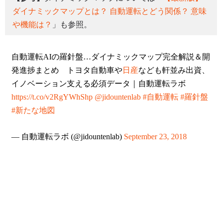
ダイナミックマップとは？ 自動運転とどう関係？ 意味
や機能は？
」も参照。
自動運転AIの羅針盤…ダイナミックマップ完全解説＆開
発進捗まとめ トヨタ自動車や
日産
なども軒並み出資、
イノベーション支える必須データ｜自動運転ラボ
https://t.co/v2RgYWhShp
@jidountenlab
#自動運転
#羅針盤
#新たな地図
— 自動運転ラボ (@jidountenlab)
September 23, 2018