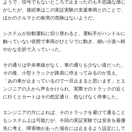
ようで、信号でもないところで止まったのも不思議な感じ
がしたが、後続車はこの実証実験の支援車両とのことで、
ほかのクルマとの衝突の危険はないようだ。
システムが自動運転に切り替わると、運転手がハンドルに
触っていない状態で車両がひとりでに動き、細い小道へ軽
やかな左折で入っていった。
その通りは中央車線がなく、車の通りも少ない道だった。
その後、小型トラックが路肩に停まってみるのが見え、
「あの車が止まっているので一旦止まると思います」とエ
ンジニアの人から声をかけられ、実際そのトラックの近く
に行くとカートはその想定通り、危なげなく停車した。
エンジニアの方によれば、そのトラックを避けて通ること
もシステム上は可能だが、今回の実証実験では安全を最優
先に考え、障害物があった場合には止まるよう設定にして