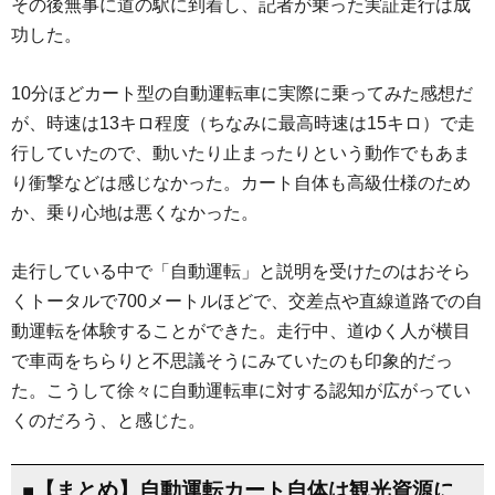
その後無事に道の駅に到着し、記者が乗った実証走行は成
功した。
10分ほどカート型の自動運転車に実際に乗ってみた感想だ
が、時速は13キロ程度（ちなみに最高時速は15キロ）で走
行していたので、動いたり止まったりという動作でもあま
り衝撃などは感じなかった。カート自体も高級仕様のため
か、乗り心地は悪くなかった。
走行している中で「自動運転」と説明を受けたのはおそら
くトータルで700メートルほどで、交差点や直線道路での自
動運転を体験することができた。走行中、道ゆく人が横目
で車両をちらりと不思議そうにみていたのも印象的だっ
た。こうして徐々に自動運転車に対する認知が広がってい
くのだろう、と感じた。
■【まとめ】自動運転カート自体は観光資源に