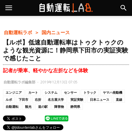
自動運転ラボ ＞
国内ニュース
【ルポ】低速自動運転車はトゥクトゥクの
ような観光資源に！静岡県下田市の実証実験
で感じたこと
記者が乗車、軽やかな左折などを体験
自動運転ラボ編集部
-
2019年12月13日 07:05
エンジニア
カート
システム
センサー
トラック
ヤマハ発動機
ルポ
下田市
右折
名古屋大学
実証実験
日本ニュース
直線
自動運転
観光
道の駅
障害物
静岡県