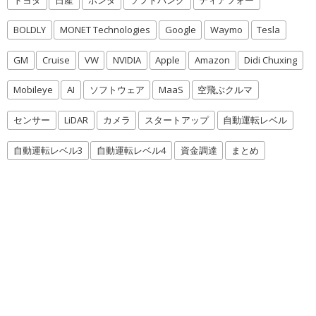
BOLDLY
MONET Technologies
Google
Waymo
Tesla
GM
Cruise
VW
NVIDIA
Apple
Amazon
Didi Chuxing
Mobileye
AI
ソフトウェア
MaaS
空飛ぶクルマ
センサー
LiDAR
カメラ
スタートアップ
自動運転レベル
自動運転レベル3
自動運転レベル4
資金調達
まとめ