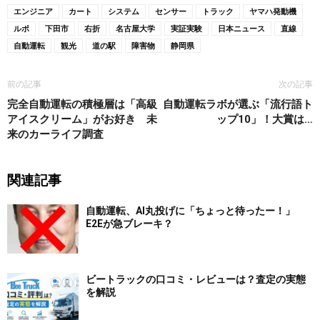
エンジニア
カート
システム
センサー
トラック
ヤマハ発動機
ルポ
下田市
右折
名古屋大学
実証実験
日本ニュース
直線
自動運転
観光
道の駅
障害物
静岡県
前の記事
次の記事
完全自動運転の積極層は「高級
自動運転ラボが選ぶ「流行語ト
アイスクリーム」がお好き 未
ップ10」！大賞は…
来のカーライフ調査
関連記事
自動運転、AI丸投げに「ちょっと待ったー！」
E2Eが急ブレーキ？
ビートラックの口コミ・レビューは？査定の実態
を解説