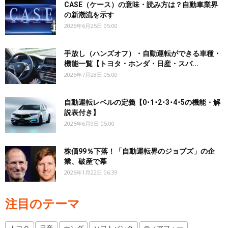
CASE（ケース）の意味・読み方は？自動車業界
の新潮流を示す
2026年6月25日 05:00
手放し（ハンズオフ）・自動運転ができる車種・
機能一覧【トヨタ・ホンダ・日産・スバ...
2026年7月28日 05:00
自動運転レベルの定義【0･1･2･3･4･5の機能・解
説表付き】
2026年6月9日 05:00
株価99％下落！「自動運転界のジョブズ」の企
業、破産で幕
2026年1月22日 06:39
注目のテーマ
トヨタ
日産
ホンダ
ソフトバンク
ティアフォー