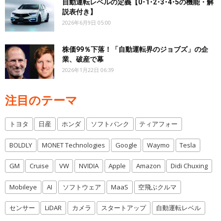
自動運転レベルの定義【0･1･2･3･4･5の機能・解
説表付き】
2026年6月9日 05:00
株価99％下落！「自動運転界のジョブズ」の企
業、破産で幕
2026年1月22日 06:39
注目のテーマ
トヨタ
日産
ホンダ
ソフトバンク
ティアフォー
BOLDLY
MONET Technologies
Google
Waymo
Tesla
GM
Cruise
VW
NVIDIA
Apple
Amazon
Didi Chuxing
Mobileye
AI
ソフトウェア
MaaS
空飛ぶクルマ
センサー
LiDAR
カメラ
スタートアップ
自動運転レベル