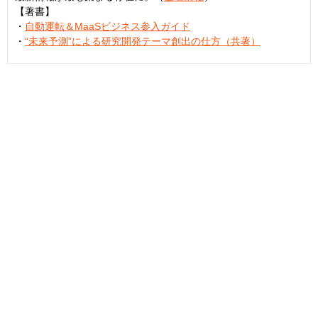
【著書】
・
自動運転＆MaaSビジネス参入ガイド
・
“未来予測”による研究開発テーマ創出の仕方（共著）