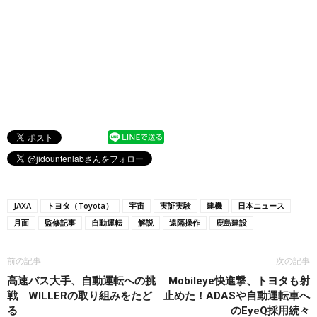
JAXA
トヨタ（Toyota）
宇宙
実証実験
建機
日本ニュース
月面
監修記事
自動運転
解説
遠隔操作
鹿島建設
前の記事
次の記事
高速バス大手、自動運転への挑
Mobileye快進撃、トヨタも射
戦 WILLERの取り組みをたど
止めた！ADASや自動運転車へ
る
のEyeQ採用続々