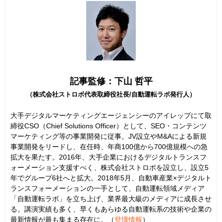
記事監修：下山 哲平
（株式会社ストロボ代表取締役社長/自動運転ラボ発行人）
大手デジタルマーケティングエージェンシーのアイレップにて取
締役CSO（Chief Solutions Officer）として、SEO・コンテンツ
マーケティング等の事業開発に従事。JV設立やM&Aによる新規
事業開発をリードし、在任時、年商100億から700億規模への急
拡大を果たす。2016年、大手企業におけるデジタルトランスフ
ォーメーション支援すべく、株式会社ストロボを設立し、設立5
年でグループ6社へと拡大。2018年5月、自動車産業×デジタルト
ランスフォーメーションの一手として、自動運転領域メディア
「自動運転ラボ」を立ち上げ、業界最大級のメディアに成長させ
る。講演実績も多く、早くもあらゆる自動運転系の技術や企業の
最新情報が最も集まる存在に。（
登壇情報
）