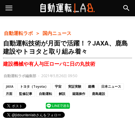
自動運転ラボ ＞
国内ニュース
自動運転技術が月面で活躍！？JAXA、鹿島
建設やトヨタと取り組み着々
建設機械や有人与圧ローバに日の丸技術
自動運転ラボ編集部
-
2021年5月26日 09:50
JAXA
トヨタ（Toyota）
宇宙
実証実験
建機
日本ニュース
月面
監修記事
自動運転
解説
遠隔操作
鹿島建設