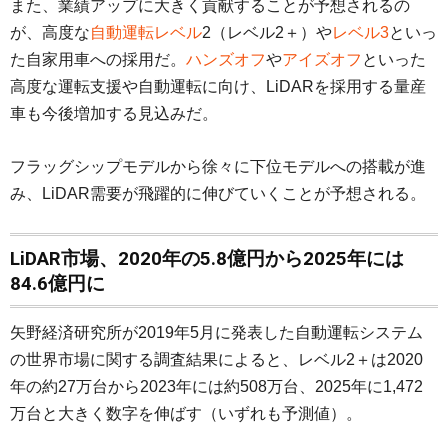
また、業績アップに大きく貢献することが予想されるの
が、高度な
自動運転レベル
2（レベル2＋）や
レベル3
といっ
た自家用車への採用だ。
ハンズオフ
や
アイズオフ
といった
高度な運転支援や自動運転に向け、LiDARを採用する量産
車も今後増加する見込みだ。
フラッグシップモデルから徐々に下位モデルへの搭載が進
み、LiDAR需要が飛躍的に伸びていくことが予想される。
LiDAR市場、2020年の5.8億円から2025年には
84.6億円に
矢野経済研究所が2019年5月に発表した自動運転システム
の世界市場に関する調査結果によると、レベル2＋は2020
年の約27万台から2023年には約508万台、2025年に1,472
万台と大きく数字を伸ばす（いずれも予測値）。