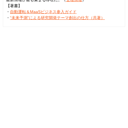
【著書】
・
自動運転＆MaaSビジネス参入ガイド
・
“未来予測”による研究開発テーマ創出の仕方（共著）