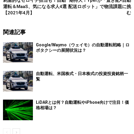
刺激的なゼロイチ担当も！自動
期待大！Yperが「置き配×自動
運転＆MaaS、気になる求人4選
配送ロボット」で物流課題に挑
【2021年4月】
む
関連記事
Google/Waymo（ウェイモ）の自動運転戦略｜ロ
ボタクシーの展開状況は？
自動運転、米国株式・日本株式の投資投資銘柄一
覧
LiDARとは何？自動運転やiPhone向けで注目！価
格相場は？