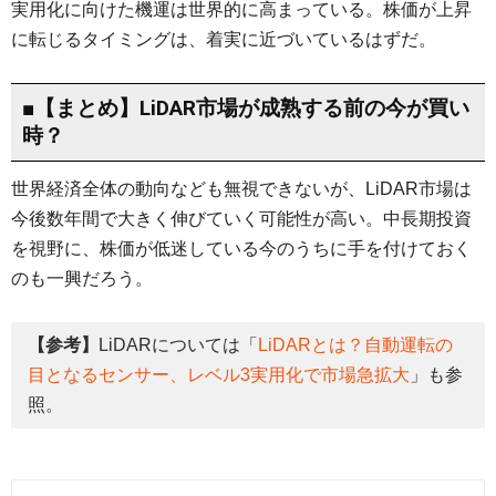
実用化に向けた機運は世界的に高まっている。株価が上昇
に転じるタイミングは、着実に近づいているはずだ。
■【まとめ】LiDAR市場が成熟する前の今が買い
時？
世界経済全体の動向なども無視できないが、LiDAR市場は
今後数年間で大きく伸びていく可能性が高い。中長期投資
を視野に、株価が低迷している今のうちに手を付けておく
のも一興だろう。
【参考】
LiDARについては「
LiDARとは？自動運転の
目となるセンサー、レベル3実用化で市場急拡大
」も参
照。