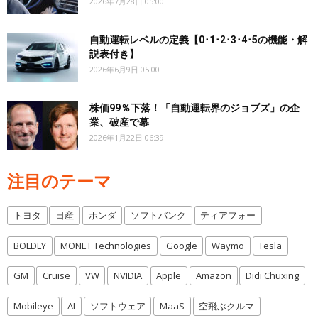
2026年7月28日 05:00
自動運転レベルの定義【0･1･2･3･4･5の機能・解
説表付き】
2026年6月9日 05:00
株価99％下落！「自動運転界のジョブズ」の企
業、破産で幕
2026年1月22日 06:39
注目のテーマ
トヨタ
日産
ホンダ
ソフトバンク
ティアフォー
BOLDLY
MONET Technologies
Google
Waymo
Tesla
GM
Cruise
VW
NVIDIA
Apple
Amazon
Didi Chuxing
Mobileye
AI
ソフトウェア
MaaS
空飛ぶクルマ