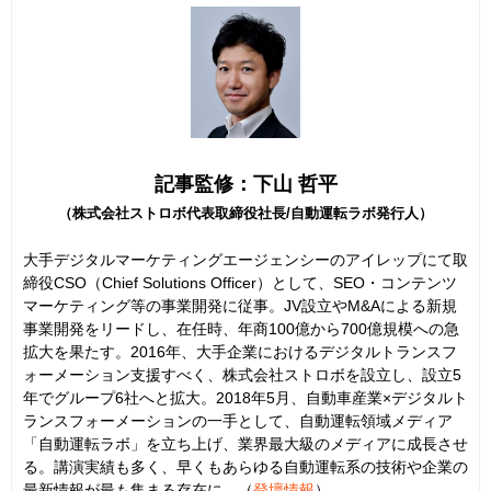
記事監修：下山 哲平
（株式会社ストロボ代表取締役社長/自動運転ラボ発行人）
大手デジタルマーケティングエージェンシーのアイレップにて取
締役CSO（Chief Solutions Officer）として、SEO・コンテンツ
マーケティング等の事業開発に従事。JV設立やM&Aによる新規
事業開発をリードし、在任時、年商100億から700億規模への急
拡大を果たす。2016年、大手企業におけるデジタルトランスフ
ォーメーション支援すべく、株式会社ストロボを設立し、設立5
年でグループ6社へと拡大。2018年5月、自動車産業×デジタルト
ランスフォーメーションの一手として、自動運転領域メディア
「自動運転ラボ」を立ち上げ、業界最大級のメディアに成長させ
る。講演実績も多く、早くもあらゆる自動運転系の技術や企業の
最新情報が最も集まる存在に。（
登壇情報
）