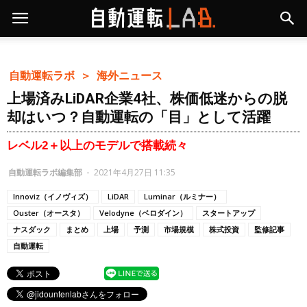
自動運転ラボ ＞
海外ニュース
上場済みLiDAR企業4社、株価低迷からの脱
却はいつ？自動運転の「目」として活躍
レベル2＋以上のモデルで搭載続々
自動運転ラボ編集部
-
2021年4月27日 11:35
Innoviz（イノヴィズ）
LiDAR
Luminar（ルミナー）
Ouster（オースタ）
Velodyne（ベロダイン）
スタートアップ
ナスダック
まとめ
上場
予測
市場規模
株式投資
監修記事
自動運転