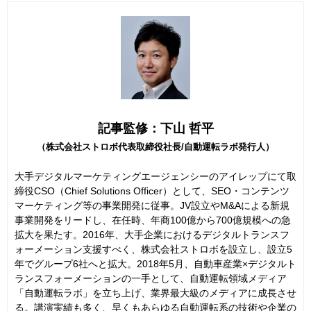
記事監修：下山 哲平
（株式会社ストロボ代表取締役社長/自動運転ラボ発行人）
大手デジタルマーケティングエージェンシーのアイレップにて取
締役CSO（Chief Solutions Officer）として、SEO・コンテンツ
マーケティング等の事業開発に従事。JV設立やM&Aによる新規
事業開発をリードし、在任時、年商100億から700億規模への急
拡大を果たす。2016年、大手企業におけるデジタルトランスフ
ォーメーション支援すべく、株式会社ストロボを設立し、設立5
年でグループ6社へと拡大。2018年5月、自動車産業×デジタルト
ランスフォーメーションの一手として、自動運転領域メディア
「自動運転ラボ」を立ち上げ、業界最大級のメディアに成長させ
る。講演実績も多く、早くもあらゆる自動運転系の技術や企業の