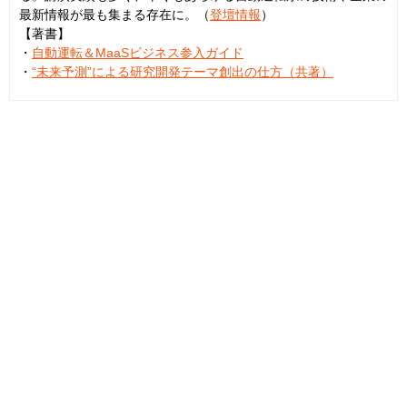
最新情報が最も集まる存在に。（
登壇情報
）
【著書】
・
自動運転＆MaaSビジネス参入ガイド
・
“未来予測”による研究開発テーマ創出の仕方（共著）