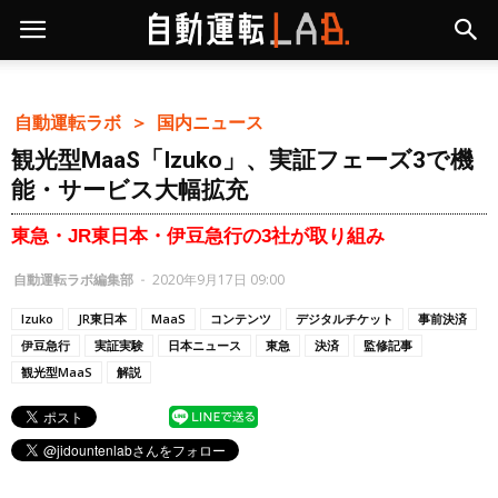
自動運転ラボ ＞
国内ニュース
観光型MaaS「Izuko」、実証フェーズ3で機
能・サービス大幅拡充
東急・JR東日本・伊豆急行の3社が取り組み
自動運転ラボ編集部
-
2020年9月17日 09:00
Izuko
JR東日本
MaaS
コンテンツ
デジタルチケット
事前決済
伊豆急行
実証実験
日本ニュース
東急
決済
監修記事
観光型MaaS
解説