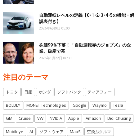
自動運転レベルの定義【0･1･2･3･4･5の機能・解
説表付き】
2026年6月9日 05:00
株価99％下落！「自動運転界のジョブズ」の企
業、破産で幕
2026年1月22日 06:39
注目のテーマ
トヨタ
日産
ホンダ
ソフトバンク
ティアフォー
BOLDLY
MONET Technologies
Google
Waymo
Tesla
GM
Cruise
VW
NVIDIA
Apple
Amazon
Didi Chuxing
Mobileye
AI
ソフトウェア
MaaS
空飛ぶクルマ