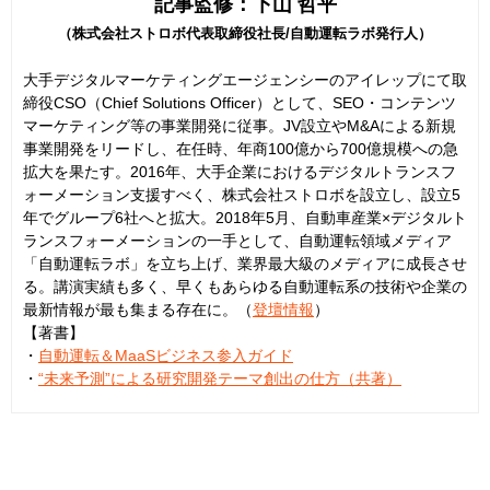
記事監修：下山 哲平
（株式会社ストロボ代表取締役社長/自動運転ラボ発行人）
大手デジタルマーケティングエージェンシーのアイレップにて取
締役CSO（Chief Solutions Officer）として、SEO・コンテンツ
マーケティング等の事業開発に従事。JV設立やM&Aによる新規
事業開発をリードし、在任時、年商100億から700億規模への急
拡大を果たす。2016年、大手企業におけるデジタルトランスフ
ォーメーション支援すべく、株式会社ストロボを設立し、設立5
年でグループ6社へと拡大。2018年5月、自動車産業×デジタルト
ランスフォーメーションの一手として、自動運転領域メディア
「自動運転ラボ」を立ち上げ、業界最大級のメディアに成長させ
る。講演実績も多く、早くもあらゆる自動運転系の技術や企業の
最新情報が最も集まる存在に。（
登壇情報
）
【著書】
・
自動運転＆MaaSビジネス参入ガイド
・
“未来予測”による研究開発テーマ創出の仕方（共著）