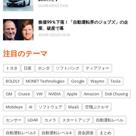
2026年6月9日 05:00
株価99％下落！「自動運転界のジョブズ」の企
業、破産で幕
2026年1月22日 06:39
注目のテーマ
トヨタ
日産
ホンダ
ソフトバンク
ティアフォー
BOLDLY
MONET Technologies
Google
Waymo
Tesla
GM
Cruise
VW
NVIDIA
Apple
Amazon
Didi Chuxing
Mobileye
AI
ソフトウェア
MaaS
空飛ぶクルマ
センサー
LiDAR
カメラ
スタートアップ
自動運転レベル
自動運転レベル3
自動運転レベル4
資金調達
まとめ