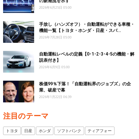
の新潮流を示す
2026年6月25日 05:00
手放し（ハンズオフ）・自動運転ができる車種・
機能一覧【トヨタ・ホンダ・日産・スバ...
2026年7月28日 05:00
自動運転レベルの定義【0･1･2･3･4･5の機能・解
説表付き】
2026年6月9日 05:00
株価99％下落！「自動運転界のジョブズ」の企
業、破産で幕
2026年1月22日 06:39
注目のテーマ
トヨタ
日産
ホンダ
ソフトバンク
ティアフォー