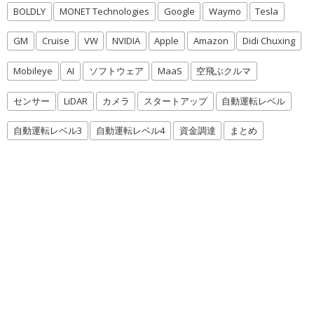
BOLDLY
MONET Technologies
Google
Waymo
Tesla
GM
Cruise
VW
NVIDIA
Apple
Amazon
Didi Chuxing
Mobileye
AI
ソフトウェア
MaaS
空飛ぶクルマ
センサー
LiDAR
カメラ
スタートアップ
自動運転レベル
自動運転レベル3
自動運転レベル4
資金調達
まとめ