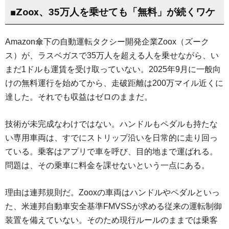
■Zoox、35万人を乗せても「無料」が続くワケ
Amazon傘下の自動運転タクシー開発企業Zoox（ズーク
ス）が、ラスベガスで35万人を超える人を乗せながら、い
まだ1ドルも運賃を受け取っていない。2025年9月に一般向
けの無料運行を始めてから、走破距離は200万マイル近くに
達した。それでも収益はゼロのままだ。
技術が未完成なわけではない。ハンドルもペダルも持たな
い専用車両は、すでにストリップ沿いを日常的に走り回っ
ている。乗客はアプリで車を呼び、目的地まで運ばれる。
問題は、その乗車に料金を課せないという一点にある。
理由は連邦規則だ。Zooxの車両はハンドルやペダルといっ
た、米連邦自動車安全基準FMVSSが求める従来の運転制御
装置を備えていない。そのため現行ルールのままでは乗客