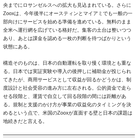
央までにロサンゼルスへの拡大も見込まれている。さらに
Zooxは、今年後半にオースティンとマイアミでも一般の一
部向けにサービスを始める準備を進めている。無料のまま
全米へ運行網を広げている格好だ。集客の土台は整いつつ
あり、あとは課金を認める一枚の判断を待つばかりという
状態にある。
構造そのものは、日本の自動運転を取り慢く環境とも重な
る。日本では実証実験や導入の後押しに補助金が投じられ
てきたが、商用サービスとして収益が回るかどうかは、制
度設計と社会受容の進み方に左右される。公的資金で走ら
せる段階と、運賃で自立して回る段階の間には距離があ
る。規制と支援のかけ方が事業の収益化のタイミングを決
めるという点で、米国のZooxが直面する壁と日本の課題は
地続きだと言える。