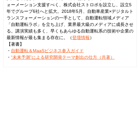
ォーメーション支援すべく、株式会社ストロボを設立し、設立5
年でグループ6社へと拡大。2018年5月、自動車産業×デジタルト
ランスフォーメーションの一手として、自動運転領域メディア
「自動運転ラボ」を立ち上げ、業界最大級のメディアに成長させ
る。講演実績も多く、早くもあらゆる自動運転系の技術や企業の
最新情報が最も集まる存在に。（
登壇情報
）
【著書】
・
自動運転＆MaaSビジネス参入ガイド
・
“未来予測”による研究開発テーマ創出の仕方（共著）