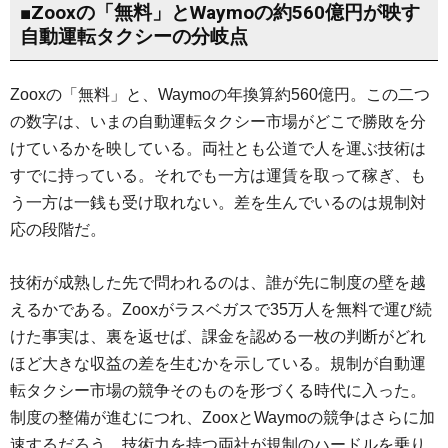
■Zooxの「無料」とWaymoの約560億円が映す
自動運転タクシーの分岐点
Zooxの「無料」と、Waymoの年換算約560億円。この二つ
の数字は、いまの自動運転タクシー市場がどこで勝敗を分
けているかを映している。両社とも公道で人を運ぶ技術は
すでに持っている。それでも一方は運賃を取って稼ぎ、も
う一方は一銭も受け取れない。差を生んでいるのは規制対
応の段階だ。
技術が成熟した先で問われるのは、誰が先に制度の壁を越
えるかである。Zooxがラスベガスで35万人を無料で運び続
けた事実は、裏を返せば、課金を認める一枚の判断がどれ
ほど大きな収益の差を生むかを示している。規制が自動運
転タクシー市場の競争そのものを形づくる時代に入った。
制度の整備が進むにつれ、ZooxとWaymoの競争はさらに加
速するだろう。技術力を持つ両社が規制のハードルを乗り