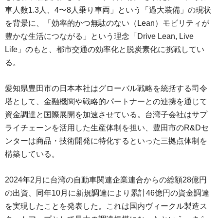
車人数1.3人、4〜8人乗り車両」という「過大装備」の現状
を背景に、「効率的かつ無駄のない（Lean）モビリティが
豊かな生活につながる」という理念「Drive Lean, Live
Life」のもと、都市交通の効率化と脱炭素化に挑戦してい
る。
愛知県豊田市の日本本社はグローバル戦略を統括する司令
塔として、金融機関や戦略的パートナーとの連携を通じて
資金調達と国際展開を加速させている。台湾子会社はサプ
ライチェーンを活用した生産体制を担い、豊田市のR&Dセ
ンターは商品・技術開発に特化するといった三拠点体制を
構築している。
2024年2月に台湾の自動車関連企業連合からの総額28億円
の出資、同年10月に新規調達により累計46億円の資金調達
を実現したことを発表した。これは国内ヴィークル製造ス