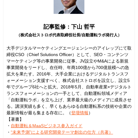
記事監修：下山 哲平
（株式会社ストロボ代表取締役社長/自動運転ラボ発行人）
大手デジタルマーケティングエージェンシーのアイレップにて取
締役CSO（Chief Solutions Officer）として、SEO・コンテンツ
マーケティング等の事業開発に従事。JV設立やM&Aによる新規
事業開発をリードし、在任時、年商100億から700億規模への急
拡大を果たす。2016年、大手企業におけるデジタルトランスフ
ォーメーション支援すべく、株式会社ストロボを設立し、設立5
年でグループ6社へと拡大。2018年5月、自動車産業×デジタルト
ランスフォーメーションの一手として、自動運転領域メディア
「自動運転ラボ」を立ち上げ、業界最大級のメディアに成長させ
る。講演実績も多く、早くもあらゆる自動運転系の技術や企業の
最新情報が最も集まる存在に。（
登壇情報
）
【著書】
・
自動運転＆MaaSビジネス参入ガイド
・
“未来予測”による研究開発テーマ創出の仕方（共著）