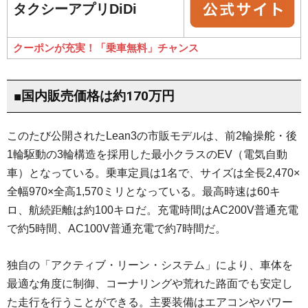
タクシーアプリDiDi
クーポンが充実！「乗車無料」チャンス
■国内販売価格は約170万円
このたび公開されたLean3の市販モデルは、前2輪操舵・後
1輪駆動の3輪構造を採用した最小クラスのEV（電気自動
車）となっている。乗車定員は1名で、サイズは全長2,470×
全幅970×全高1,570ミリとなっている。最高時速は60キ
ロ、航続距離は約100キロだ。充電時間はAC200V普通充電
で約5時間、AC100V普通充電で約7時間だ。
独自の「アクティブ・リーン・システム」により、車体を
最適な角度に制御、コーナリングや荒れた路面でも安定し
た走行を行うことができる。主要装備はエアコンやパワー