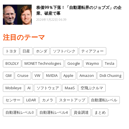
株価99％下落！「自動運転界のジョブズ」の企
業、破産で幕
2026年1月22日 06:39
注目のテーマ
トヨタ
日産
ホンダ
ソフトバンク
ティアフォー
BOLDLY
MONET Technologies
Google
Waymo
Tesla
GM
Cruise
VW
NVIDIA
Apple
Amazon
Didi Chuxing
Mobileye
AI
ソフトウェア
MaaS
空飛ぶクルマ
センサー
LiDAR
カメラ
スタートアップ
自動運転レベル
自動運転レベル3
自動運転レベル4
資金調達
まとめ