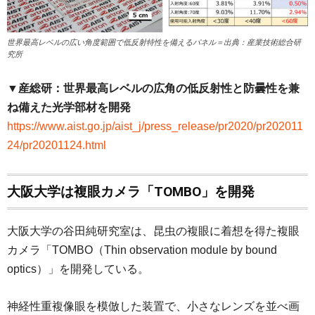
世界最高レベルの広い角度範囲で低反射特性を備えるパネル＝出典：産業技術総合研
究所
▼産総研：世界最高レベルの広角の低反射性と防曇性を兼
ね備えた光学部材を開発
https://www.aist.go.jp/aist_j/press_release/pr2020/pr202011
24/pr20201124.html
大阪大学は複眼カメラ「TOMBO」を開発
大阪大学の谷田純研究室は、昆虫の複眼に着想を得た複眼
カメラ「TOMBO（Thin observation module by bound
optics）」を開発している。
神経性重複像眼を模倣した装置で、小さなレンズを並べ画