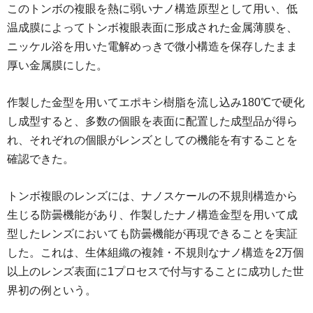
このトンボの複眼を熱に弱いナノ構造原型として用い、低
温成膜によってトンボ複眼表面に形成された金属薄膜を、
ニッケル浴を用いた電解めっきで微小構造を保存したまま
厚い金属膜にした。
作製した金型を用いてエポキシ樹脂を流し込み180℃で硬化
し成型すると、多数の個眼を表面に配置した成型品が得ら
れ、それぞれの個眼がレンズとしての機能を有することを
確認できた。
トンボ複眼のレンズには、ナノスケールの不規則構造から
生じる防曇機能があり、作製したナノ構造金型を用いて成
型したレンズにおいても防曇機能が再現できることを実証
した。これは、生体組織の複雑・不規則なナノ構造を2万個
以上のレンズ表面に1プロセスで付与することに成功した世
界初の例という。