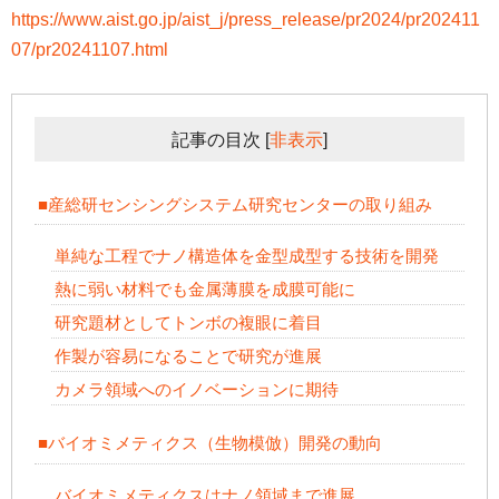
https://www.aist.go.jp/aist_j/press_release/pr2024/pr202411
07/pr20241107.html
記事の目次
[
非表示
]
■産総研センシングシステム研究センターの取り組み
単純な工程でナノ構造体を金型成型する技術を開発
熱に弱い材料でも金属薄膜を成膜可能に
研究題材としてトンボの複眼に着目
作製が容易になることで研究が進展
カメラ領域へのイノベーションに期待
■バイオミメティクス（生物模倣）開発の動向
バイオミメティクスはナノ領域まで進展