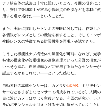
ナノ構造体の成形は非常に難しいところ、今回の研究によ
り、安価で微細加工が容易な低融点の樹脂などを素材に使
用する道が拓けた――ということだ。
また、実証に採用したトンボの複眼に関しては、作製した
各個眼がレンズとしての機能を有すること、そしてトンボ
複眼レンズの特徴である防曇機能を再現・確認できた。
こうした機能性ナノ構造体の量産化が可能になれば、光学
特性の最適化や複眼撮像の画像処理といった分野の研究が
いっそう進み、自動運転などに寄与する新たなセンサーが
誕生するかもしれない――といった感じだ。
自動運転の車載センサーは、カメラや
LiDAR
、ミリ波セン
サーなどさまざまなセンサーで構成されているが、人間の
目に近いカメラはやはり主役となる。今回の研究が、カメ
ラのポテンシャルを引き上げる技術に繋がっていくことに