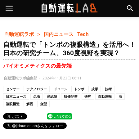
自動運転ラボ ＞
国内ニュース
Tech
自動運転で「トンボの複眼構造」を活用へ！
日本の研究チーム、360度視野を実現？
バイオミメティクスの最先端
自動運転ラボ編集部
-
2024年11月23日 06:11
センサー
テクノロジー
ドローン
トンボ
成形
技術
日本ニュース
昆虫
産総研
監修記事
研究
自動運転
虫
複眼構造
解説
金型