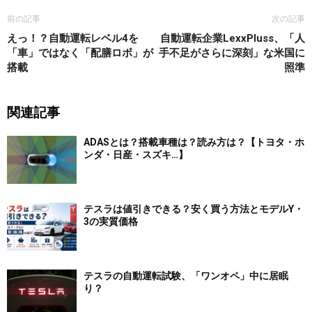
前の記事
次の記事
えっ！？自動運転レベル4を
自動運転企業LexxPluss、「人
「車」ではなく「配膳ロボ」が
手不足がさらに深刻」な米国に
搭載
照準
関連記事
ADASとは？搭載車種は？読み方は？【トヨタ・ホ
ンダ・日産・スズキ…】
テスラは値引きできる？安く買う方法とモデルY・
3の実質価格
テスラの自動運転試験、「ワンオペ」中に居眠
り？