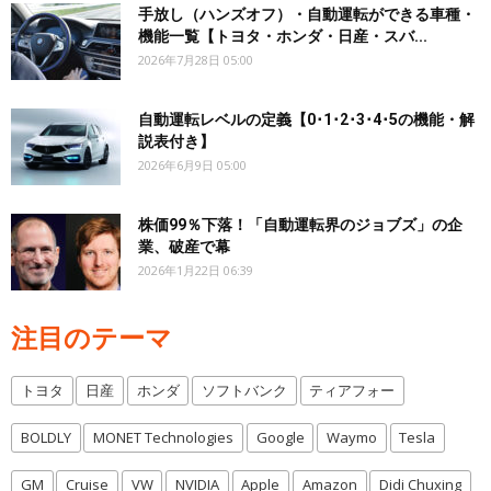
手放し（ハンズオフ）・自動運転ができる車種・
機能一覧【トヨタ・ホンダ・日産・スバ...
2026年7月28日 05:00
自動運転レベルの定義【0･1･2･3･4･5の機能・解
説表付き】
2026年6月9日 05:00
株価99％下落！「自動運転界のジョブズ」の企
業、破産で幕
2026年1月22日 06:39
注目のテーマ
トヨタ
日産
ホンダ
ソフトバンク
ティアフォー
BOLDLY
MONET Technologies
Google
Waymo
Tesla
GM
Cruise
VW
NVIDIA
Apple
Amazon
Didi Chuxing