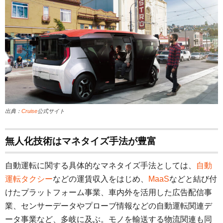
出典：
Cruise
公式サイト
無人化技術はマネタイズ手法が豊富
自動運転に関する具体的なマネタイズ手法としては、
自動
運転タクシー
などの運賃収入をはじめ、
MaaS
などと結び付
けたプラットフォーム事業、車内外を活用した広告配信事
業、センサーデータやプローブ情報などの自動運転関連デ
ータ事業など、多岐に及ぶ。モノを輸送する物流関連も同