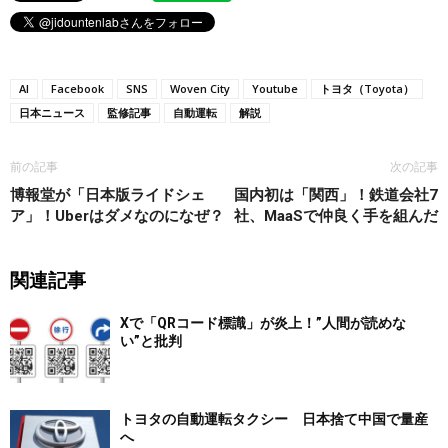
AI
Facebook
SNS
Woven City
Youtube
トヨタ（Toyota）
日本ニュース
監修記事
自動運転
解説
前の記事
次の記事
博報堂が「日本版ライドシェ
国内初は「関西」！鉄道会社7
ア」！Uberはダメなのになぜ？
社、MaaSで仲良く手を組んだ
関連記事
Xで「QRコード標識」が炎上！”人間が読めな
い”と批判
トヨタの自動運転タクシー 日本捨て中国で量産
へ