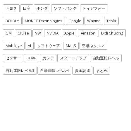
トヨタ
日産
ホンダ
ソフトバンク
ティアフォー
BOLDLY
MONET Technologies
Google
Waymo
Tesla
GM
Cruise
VW
NVIDIA
Apple
Amazon
Didi Chuxing
Mobileye
AI
ソフトウェア
MaaS
空飛ぶクルマ
センサー
LiDAR
カメラ
スタートアップ
自動運転レベル
自動運転レベル3
自動運転レベル4
資金調達
まとめ