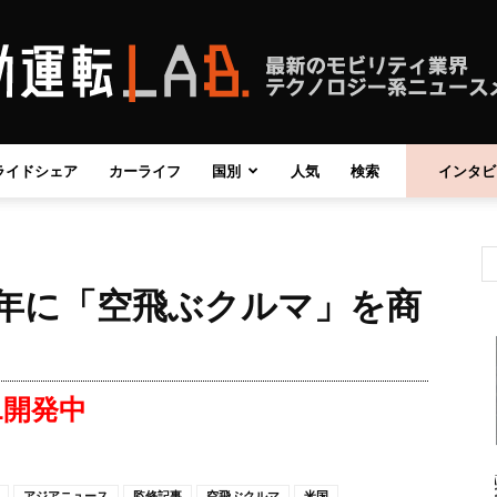
ライドシェア
カーライフ
国別
人気
検索
インタビ
自
8年に「空飛ぶクルマ」を商
動
OL開発中
運
アジアニュース
監修記事
空飛ぶクルマ
米国