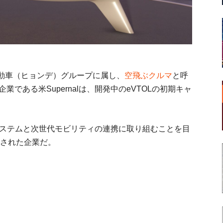
動車（ヒョンデ）グループに属し、
空飛ぶクルマ
と呼
である米Supernalは、開発中のeVTOLの初期キャ
の交通システムと次世代モビリティの連携に取り組むことを目
立された企業だ。