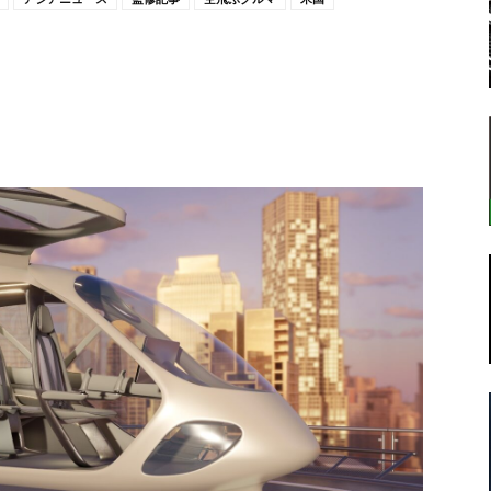
転
ラ
ボ