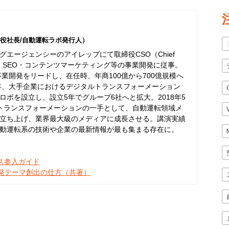
役社長/自動運転ラボ発行人）
エージェンシーのアイレップにて取締役CSO（Chief
er）として、SEO・コンテンツマーケティング等の事業開発に従事。
事業開発をリードし、在任時、年商100億から700億規模へ
6年、大手企業におけるデジタルトランスフォーメーション
ボを設立し、設立5年でグループ6社へと拡大。2018年5
トランスフォーメーションの一手として、自動運転領域メ
立ち上げ、業界最大級のメディアに成長させる。講演実績
動運転系の技術や企業の最新情報が最も集まる存在に。
ネス参入ガイド
開発テーマ創出の仕方（共著）