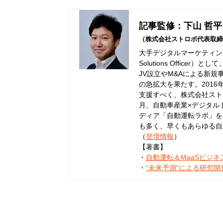
記事監修：下山 哲平
（株式会社ストロボ代表取締
大手デジタルマーケティング
Solutions Offic
JV設立やM&Aによる新規
の急拡大を果たす。201
支援すべく、株式会社ストロ
月、自動車産業×デジタル
ディア「自動運転ラボ」を
も多く、早くもあらゆる自
（
登壇情報
）
【著書】
・
自動運転＆MaaSビジ
・
“未来予測”による研究