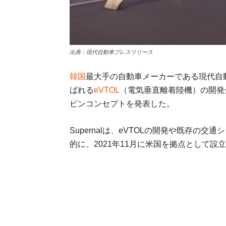
出典：現代自動車プレスリリース
韓国
最大手の自動車メーカーである現代自
ばれる
eVTOL
（電気垂直離着陸機）の開発企業
ビンコンセプトを発表した。
Supernalは、eVTOLの開発や既存
的に、2021年11月に米国を拠点として設