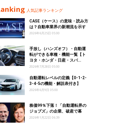
Ranking
人気記事ランキング
CASE（ケース）の意味・読み方
は？自動車業界の新潮流を示す
2026年6月25日 05:00
手放し（ハンズオフ）・自動運
転ができる車種・機能一覧【ト
ヨタ・ホンダ・日産・スバ...
2026年7月28日 05:00
自動運転レベルの定義【0･1･2･
3･4･5の機能・解説表付き】
2026年6月9日 05:00
株価99％下落！「自動運転界の
ジョブズ」の企業、破産で幕
2026年1月22日 06:39