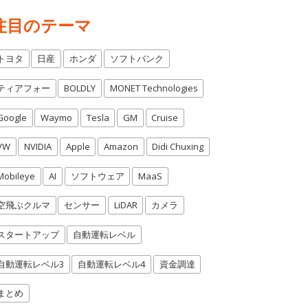
注目のテーマ
トヨタ
日産
ホンダ
ソフトバンク
ティアフォー
BOLDLY
MONET Technologies
Google
Waymo
Tesla
GM
Cruise
VW
NVIDIA
Apple
Amazon
Didi Chuxing
Mobileye
AI
ソフトウェア
MaaS
空飛ぶクルマ
センサー
LiDAR
カメラ
スタートアップ
自動運転レベル
自動運転レベル3
自動運転レベル4
資金調達
まとめ