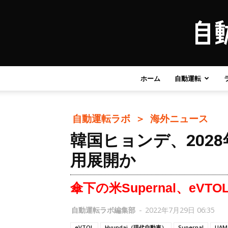
ホーム
自動運転
自動運転ラボ ＞
海外ニュース
韓国ヒョンデ、202
用展開か
傘下の米Supernal、eVT
自動運転ラボ編集部
-
2022年7月29日 06:35
eVTOL
Hyundai（現代自動車）
Supernal
UAM