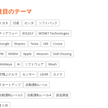
注目のテーマ
トヨタ
日産
ホンダ
ソフトバンク
ティアフォー
BOLDLY
MONET Technologies
Google
Waymo
Tesla
GM
Cruise
VW
NVIDIA
Apple
Amazon
Didi Chuxing
Mobileye
AI
ソフトウェア
MaaS
空飛ぶクルマ
センサー
LiDAR
カメラ
スタートアップ
自動運転レベル
自動運転レベル3
自動運転レベル4
資金調達
まとめ