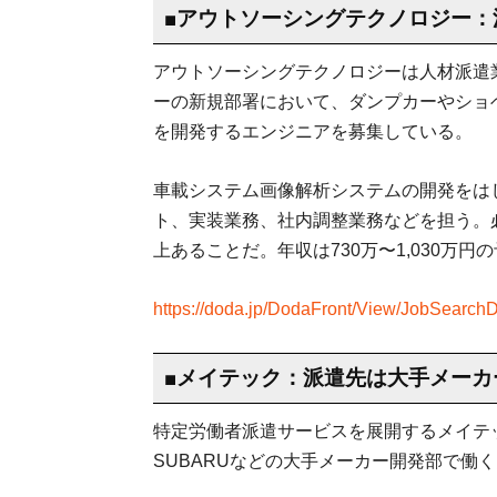
■アウトソーシングテクノロジー：
アウトソーシングテクノロジーは人材派遣
ーの新規部署において、ダンプカーやショ
を開発するエンジニアを募集している。
車載システム画像解析システムの開発をは
ト、実装業務、社内調整業務などを担う。必
上あることだ。年収は730万〜1,030万円
https://doda.jp/DodaFront/View/JobSearchD
■メイテック：派遣先は大手メーカ
特定労働者派遣サービスを展開するメイテ
SUBARUなどの大手メーカー開発部で働