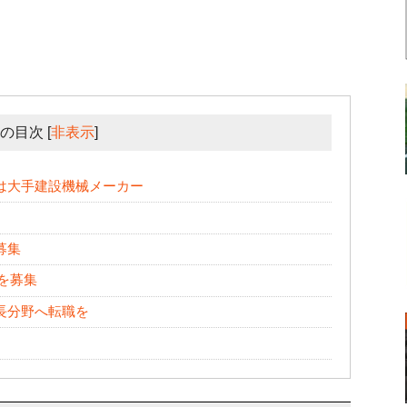
の目次
[
非表示
]
は大手建設機械メーカー
募集
アを募集
長分野へ転職を