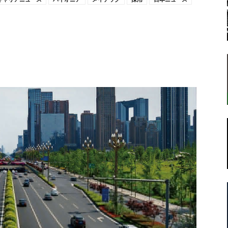
転
ラ
ボ