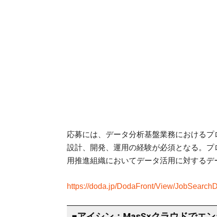
応募には、データ分析基盤業務におけるプ
設計、開発、運用の経験が必須となる。プ
用推進組織においてデータ活用に対するデ
https://doda.jp/DodaFront/View/JobSearchD
■アイシン：MasS×クラウドでエ