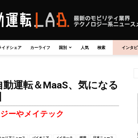
ライドシェア
カーライフ
国別
人気
検索
インタビ
自
動運転＆MaaS、気になる
動
】
ロジーやメイテック
運
キャリアニュース
パイオニア
メイテック
採用
日本ニュース