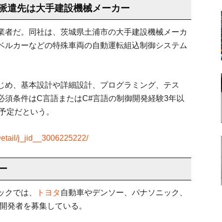
派遣先は大手建設機械メーカー
業者だ。同社は、茨城県土浦市の大手建設機械メーカ
ベルカーなどの特殊車両の自動運転組込制御システム
じめ、基本設計や詳細設計、プログラミング、テス
須条件はC言語またはC#言語の制御開発経験3年以
の予定だという。
etail/j_jid__3006225222/
ー
ックでは、
トヨタ
自動車やデンソー、パナソニック、
く開発者を募集している。