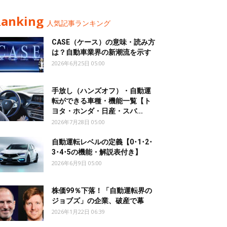
Ranking
人気記事ランキング
CASE（ケース）の意味・読み方
は？自動車業界の新潮流を示す
2026年6月25日 05:00
手放し（ハンズオフ）・自動運
転ができる車種・機能一覧【ト
ヨタ・ホンダ・日産・スバ...
2026年7月28日 05:00
自動運転レベルの定義【0･1･2･
3･4･5の機能・解説表付き】
2026年6月9日 05:00
株価99％下落！「自動運転界の
ジョブズ」の企業、破産で幕
2026年1月22日 06:39