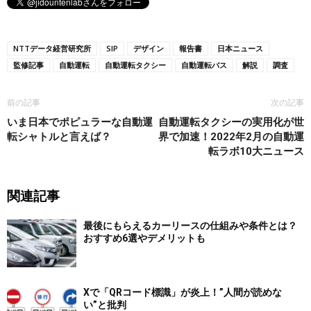
NTTデータ経営研究所
SIP
デザイン
報告書
日本ニュース
監修記事
自動運転
自動運転タクシー
自動運転バス
解説
調査
前の記事
次の記事
いま日本でポピュラーな自動運
自動運転タクシーの実用化が世
転シャトルと言えば？
界で加速！2022年2月の自動運
転ラボ10大ニュース
関連記事
最後にもらえるカーリースの仕組みや条件とは？
おすすめ6選やデメリットも
Xで「QRコード標識」が炎上！”人間が読めな
い”と批判