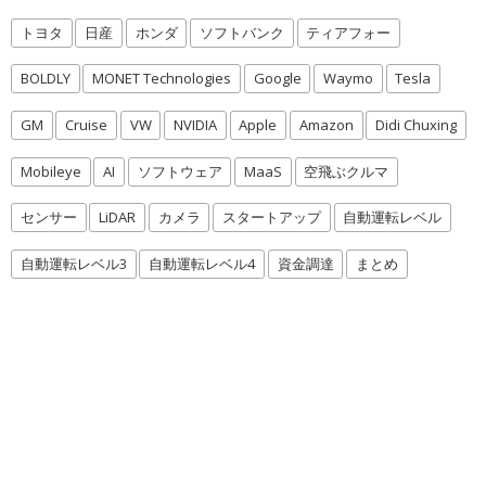
トヨタ
日産
ホンダ
ソフトバンク
ティアフォー
BOLDLY
MONET Technologies
Google
Waymo
Tesla
GM
Cruise
VW
NVIDIA
Apple
Amazon
Didi Chuxing
Mobileye
AI
ソフトウェア
MaaS
空飛ぶクルマ
センサー
LiDAR
カメラ
スタートアップ
自動運転レベル
自動運転レベル3
自動運転レベル4
資金調達
まとめ