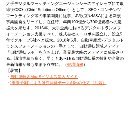
大手デジタルマーケティングエージェンシーのアイレップにて取
締役CSO（Chief Solutions Officer）として、SEO・コンテンツ
マーケティング等の事業開発に従事。JV設立やM&Aによる新規
事業開発をリードし、在任時、年商100億から700億規模への急
拡大を果たす。2016年、大手企業におけるデジタルトランスフ
ォーメーション支援すべく、株式会社ストロボを設立し、設立5
年でグループ6社へと拡大。2018年5月、自動車産業×デジタルト
ランスフォーメーションの一手として、自動運転領域メディア
「自動運転ラボ」を立ち上げ、業界最大級のメディアに成長させ
る。講演実績も多く、早くもあらゆる自動運転系の技術や企業の
最新情報が最も集まる存在に。（
登壇情報
）
【著書】
・
自動運転＆MaaSビジネス参入ガイド
・
“未来予測”による研究開発テーマ創出の仕方（共著）