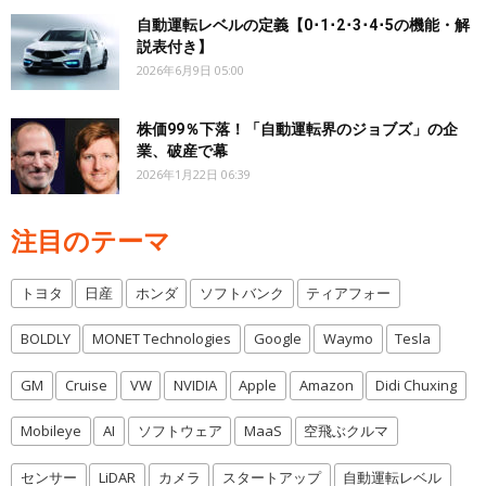
自動運転レベルの定義【0･1･2･3･4･5の機能・解
説表付き】
2026年6月9日 05:00
株価99％下落！「自動運転界のジョブズ」の企
業、破産で幕
2026年1月22日 06:39
注目のテーマ
トヨタ
日産
ホンダ
ソフトバンク
ティアフォー
BOLDLY
MONET Technologies
Google
Waymo
Tesla
GM
Cruise
VW
NVIDIA
Apple
Amazon
Didi Chuxing
Mobileye
AI
ソフトウェア
MaaS
空飛ぶクルマ
センサー
LiDAR
カメラ
スタートアップ
自動運転レベル