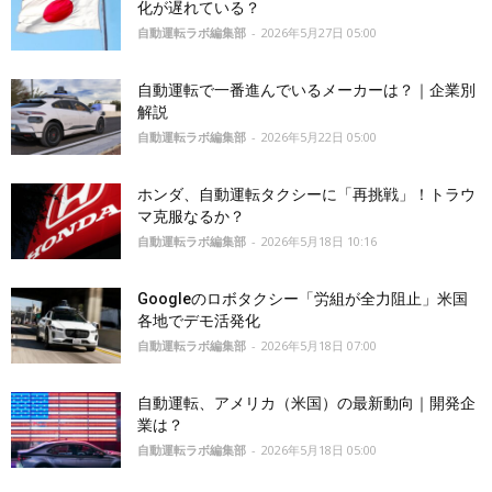
化が遅れている？
自動運転ラボ編集部
-
2026年5月27日 05:00
自動運転で一番進んでいるメーカーは？｜企業別
解説
自動運転ラボ編集部
-
2026年5月22日 05:00
ホンダ、自動運転タクシーに「再挑戦」！トラウ
マ克服なるか？
自動運転ラボ編集部
-
2026年5月18日 10:16
Googleのロボタクシー「労組が全力阻止」米国
各地でデモ活発化
自動運転ラボ編集部
-
2026年5月18日 07:00
自動運転、アメリカ（米国）の最新動向｜開発企
業は？
自動運転ラボ編集部
-
2026年5月18日 05:00