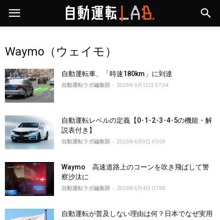
Waymo（ウェイモ）
自動運転車、「時速180km」に到達
自動運転ラボ編集部
-
2026年6月12日 07:04
自動運転レベルの定義【0･1･2･3･4･5の機能・解
説表付き】
自動運転ラボ編集部
-
2026年6月9日 05:00
Waymo 高速道路上のコーンを吹き飛ばして警
察沙汰に
自動運転ラボ編集部
-
2026年6月4日 07:00
自動運転が普及しない理由は何？日本でなぜ実用