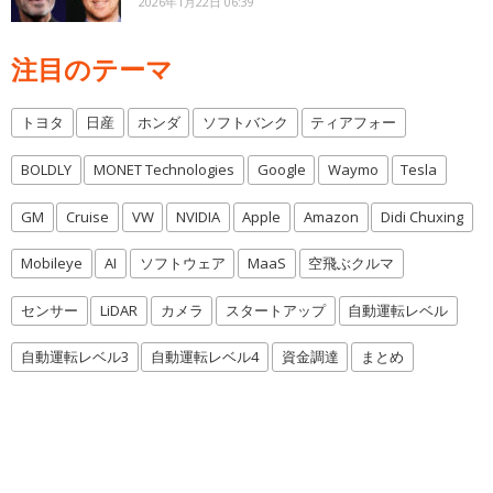
2026年1月22日 06:39
注目のテーマ
トヨタ
日産
ホンダ
ソフトバンク
ティアフォー
BOLDLY
MONET Technologies
Google
Waymo
Tesla
GM
Cruise
VW
NVIDIA
Apple
Amazon
Didi Chuxing
Mobileye
AI
ソフトウェア
MaaS
空飛ぶクルマ
センサー
LiDAR
カメラ
スタートアップ
自動運転レベル
自動運転レベル3
自動運転レベル4
資金調達
まとめ