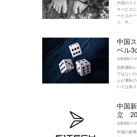
中国のライド
サービスに
ービスの一
り、中...
中国
ベル3
自動運転ラボ
自動運転レ
ではないの
ムが運転の
いては各メデ
中国新
立 2
自動運転ラボ
中国の新興