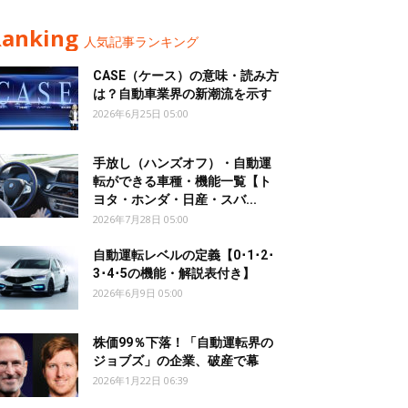
Ranking
人気記事ランキング
CASE（ケース）の意味・読み方
は？自動車業界の新潮流を示す
2026年6月25日 05:00
手放し（ハンズオフ）・自動運
転ができる車種・機能一覧【ト
ヨタ・ホンダ・日産・スバ...
2026年7月28日 05:00
自動運転レベルの定義【0･1･2･
3･4･5の機能・解説表付き】
2026年6月9日 05:00
株価99％下落！「自動運転界の
ジョブズ」の企業、破産で幕
2026年1月22日 06:39