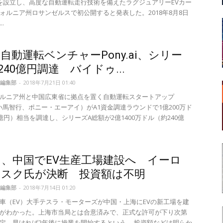
」を設立し、高度な自動運転走行技術を備えたラグジュアリーEVカー
ォルニア州ロサンゼルスで初公開すると発表した。2018年8月8日
.
自動運転ベンチャーPony.ai、シリー
240億円調達 バイドゥ...
編集部
-
2018年7月21日 01:40
ルニア州と中国広東省に拠点を置く自動運転スタートアップ
ai（小馬智行、ポニー・エーアイ）がA1資金調達ラウンドで1億200万ド
5億円）相当を調達し、シリーズA総額が2億1400万ドル（約240億
、中国でEV生産工場建設へ イーロ
マスク氏が決断 投資額は不明
編集部
-
2018年7月14日 01:20
車（EV）大手テスラ・モーターズが中国・上海にEVの新工場を建
がわかった。上海市当局とは合意済みで、正式な許可が下り次第
定。早ければ2年後に操業を開始するという。 投資額などは明らか