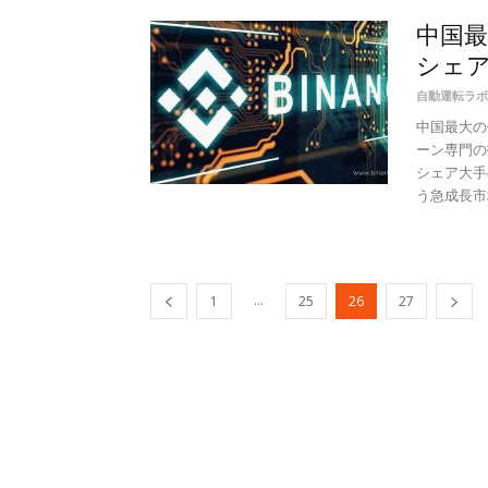
中国最
シェア
自動運転ラボ
中国最大の
ーン専門の
シェア大手
う急成長市場
...
1
25
26
27