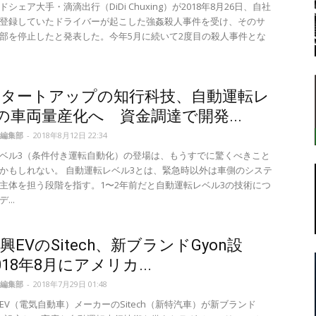
シェア大手・滴滴出行（DiDi Chuxing）が2018年8月26日、自社
登録していたドライバーが起こした強姦殺人事件を受け、そのサ
部を停止したと発表した。今年5月に続いて2度目の殺人事件とな
転
スタートアップの知行科技、自動運転レ
の車両量産化へ 資金調達で開発...
編集部
-
2018年8月12日 22:34
ベル3（条件付き運転自動化）の登場は、もうすでに驚くべきこと
ラ
かもしれない。 自動運転レベル3とは、緊急時以外は車側のシステ
主体を担う段階を指す。1〜2年前だと自動運転レベル3の技術につ
...
興EVのSitech、新ブランドGyon設
ボ
018年8月にアメリカ...
編集部
-
2018年7月29日 01:48
EV（電気自動車）メーカーのSitech（新特汽車）が新ブランド