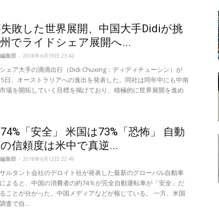
rが失敗した世界展開、中国大手Didiが挑
州でライドシェア展開へ...
編集部
-
2018年6月19日 23:42
ェア大手の滴滴出行（Didi Chuxing：ディディチューシン）が
6月15日、オーストラリアへの進出を発表した。同社は同年中にも中南
市場を開拓していく目標を掲げており、積極的に世界展開を進め
74%「安全」 米国は73%「恐怖」 自動
の信頼度は米中で真逆...
編集部
-
2018年6月12日 22:49
サルタント会社のデロイト社が発表した最新のグローバル自動車
によると、中国の消費者の約74％が完全自動運転車が「安全」だ
ることが分かった。中国メディアなどが報じている。 一方、米国
査で自...