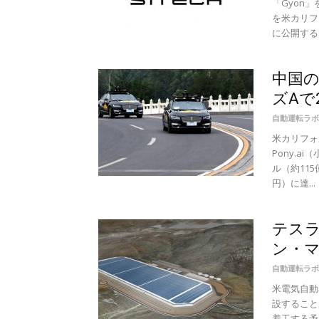
「Gyon
を米カリフ
に公開する..
中国の
ズAで
自動運転ラボ
米カリフォ
Pony.
ル（約11
円）に達...
テスラ
ン・
自動運転ラボ
米電気自動
設すること
着工する予