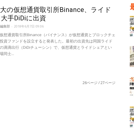
大の仮想通貨取引所Binance、ライド
大手DiDiに出資
編集部
-
2018年6月7日 09:06
仮想通貨取引所Binance（バイナンス）が仮想通貨とブロックチェ
投資ファンドを設立すると発表した。最初の出資先は同国ライド
の滴滴出行（DiDiチューシン）で、仮想通貨とライドシェアとい
同士...
26ページ / 27ページ