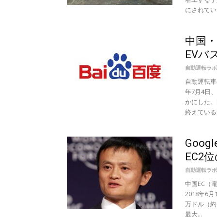
にされていな
中国・
EVバ
自動運転ラボ
自動運転車
年7月4日
かにした。
終えていると
Goo
EC2
自動運転ラボ
中国EC（
2018年6
万ドル（約
最大...