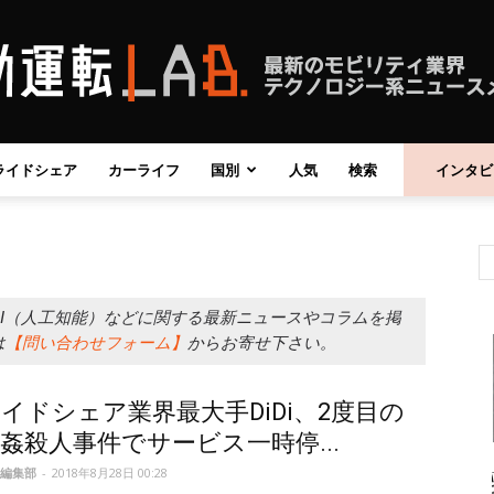
ライドシェア
カーライフ
国別
人気
検索
インタビ
自
動
AI（人工知能）などに関する最新ニュースやコラムを掲
は
【問い合わせフォーム】
からお寄せ下さい。
イドシェア業界最大手DiDi、2度目の
姦殺人事件でサービス一時停...
運
編集部
-
2018年8月28日 00:28