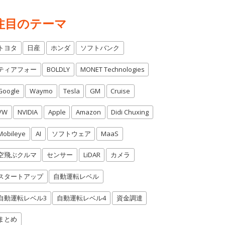
注目のテーマ
トヨタ
日産
ホンダ
ソフトバンク
ティアフォー
BOLDLY
MONET Technologies
Google
Waymo
Tesla
GM
Cruise
VW
NVIDIA
Apple
Amazon
Didi Chuxing
Mobileye
AI
ソフトウェア
MaaS
空飛ぶクルマ
センサー
LiDAR
カメラ
スタートアップ
自動運転レベル
自動運転レベル3
自動運転レベル4
資金調達
まとめ