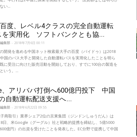
い...
百度、レベル4クラスの完全自動運転
スを実用化 ソフトバンクとも協...
編集部
-
2018年7月6日 00:11
の開発を進める中国ネット検索最大手の百度（バイドゥ）は2018
、中国のバス大手と開発した自動運転バスを実用化したことを明ら
既に受注に向けた販売活動を開始しており、すでに100台の製造を
いう。...
gle、アリババ打倒へ600億円投下 中国
位の自動運転配送支援へ...
編集部
-
2018年6月22日 09:55
電子商取引）業界シェア2位の京東集団（ジンドンしゅうだん）は
月18日、米Google（グーグル）社と戦略的提携を締結し、5億5000
600億円）の出資を受けたことを発表した。EC分野で提携して中国