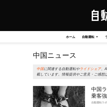
ホーム
自動運転
中国ニュース
中国
に関連する自動運転や
ライドシェア
、
載しています。情報提供やご意見・ご感想
中国ラ
乗客強
自動運転ラボ