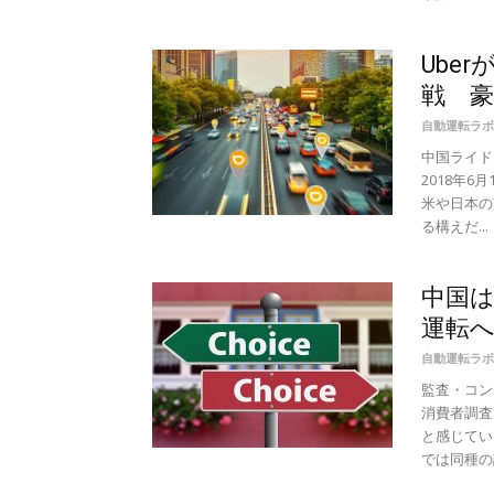
Ube
戦 豪
自動運転ラボ
中国ライドシ
2018年
米や日本の
る構えだ...
中国は
運転へ
自動運転ラボ
監査・コン
消費者調査
と感じてい
では同種の調