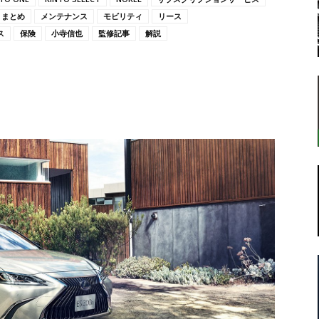
まとめ
メンテナンス
モビリティ
リース
ス
保険
小寺信也
監修記事
解説
転
ラ
ボ