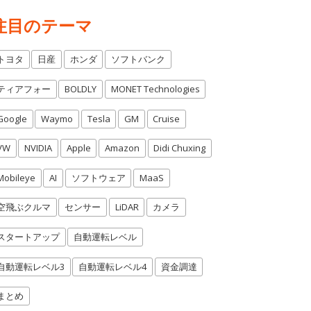
注目のテーマ
トヨタ
日産
ホンダ
ソフトバンク
ティアフォー
BOLDLY
MONET Technologies
Google
Waymo
Tesla
GM
Cruise
VW
NVIDIA
Apple
Amazon
Didi Chuxing
Mobileye
AI
ソフトウェア
MaaS
空飛ぶクルマ
センサー
LiDAR
カメラ
スタートアップ
自動運転レベル
自動運転レベル3
自動運転レベル4
資金調達
まとめ