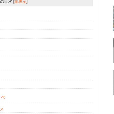
の目次
[
非表示
]
いて
ス