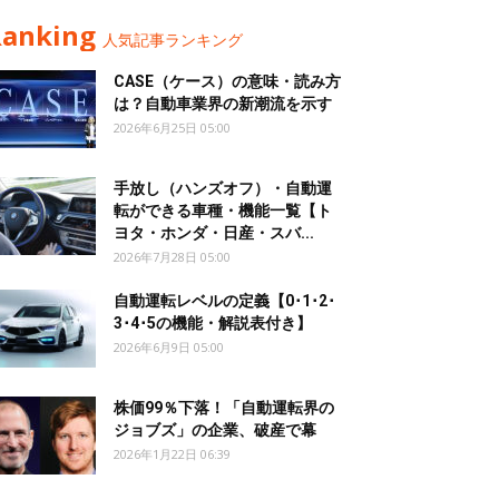
Ranking
人気記事ランキング
CASE（ケース）の意味・読み方
は？自動車業界の新潮流を示す
2026年6月25日 05:00
手放し（ハンズオフ）・自動運
転ができる車種・機能一覧【ト
ヨタ・ホンダ・日産・スバ...
2026年7月28日 05:00
自動運転レベルの定義【0･1･2･
3･4･5の機能・解説表付き】
2026年6月9日 05:00
株価99％下落！「自動運転界の
ジョブズ」の企業、破産で幕
2026年1月22日 06:39