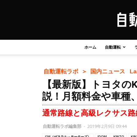
ホーム
自動運転
自動運転ラボ ＞
国内ニュース
L
【最新版】トヨタのK
説！月額料金や車種
通常路線と高級レクサス路
自動運転ラボ編集部
-
2019年2月9日 09:44
GM（ゼネラル・モーターズ）
IDOM
KINTO
KI