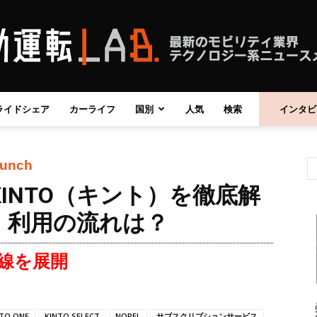
ライドシェア
カーライフ
国別
人気
検索
インタビ
自
aunch
INTO（キント）を徹底解
動
、利用の流れは？
線を展開
運
NTO ONE
KINTO SELECT
NOREL
サブスクリプションサービス