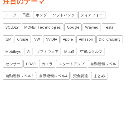
注目のテーマ
トヨタ
日産
ホンダ
ソフトバンク
ティアフォー
BOLDLY
MONET Technologies
Google
Waymo
Tesla
GM
Cruise
VW
NVIDIA
Apple
Amazon
Didi Chuxing
Mobileye
AI
ソフトウェア
MaaS
空飛ぶクルマ
センサー
LiDAR
カメラ
スタートアップ
自動運転レベル
自動運転レベル3
自動運転レベル4
資金調達
まとめ