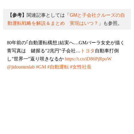
【参考】
関連記事としては「
GMと子会社クルーズの自
動運転戦略を解説＆まとめ 実現はいつ？
」も参照。
80年前の｢自動運転構想｣結実へ…GMバーラ女史が描く
青写真は 鍵握る"2兆円"子会社…
トヨタ
自動車打倒
し"世界一"返り咲きなるか
https://t.co/iD86PjRpoW
@jidountenlab
#GM
#自動運転
#女性社長