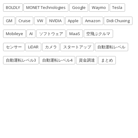
BOLDLY
MONET Technologies
Google
Waymo
Tesla
GM
Cruise
VW
NVIDIA
Apple
Amazon
Didi Chuxing
Mobileye
AI
ソフトウェア
MaaS
空飛ぶクルマ
センサー
LiDAR
カメラ
スタートアップ
自動運転レベル
自動運転レベル3
自動運転レベル4
資金調達
まとめ