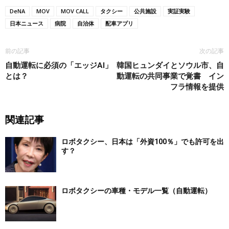
DeNA
MOV
MOV CALL
タクシー
公共施設
実証実験
日本ニュース
病院
自治体
配車アプリ
前の記事
次の記事
自動運転に必須の「エッジAI」
韓国ヒュンダイとソウル市、自
とは？
動運転の共同事業で覚書 イン
フラ情報を提供
関連記事
ロボタクシー、日本は「外資100％」でも許可を出
す？
ロボタクシーの車種・モデル一覧（自動運転）