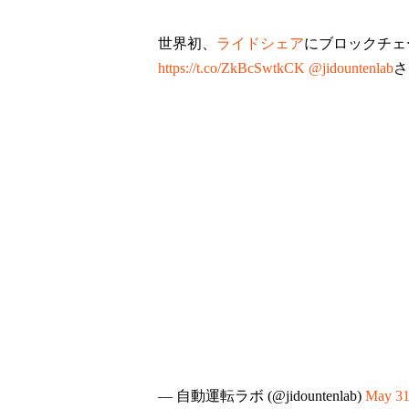
世界初、
ライドシェア
にブロックチ
https://t.co/ZkBcSwtkCK
@jidountenlab
さ
— 自動運転ラボ (@jidountenlab)
May 31