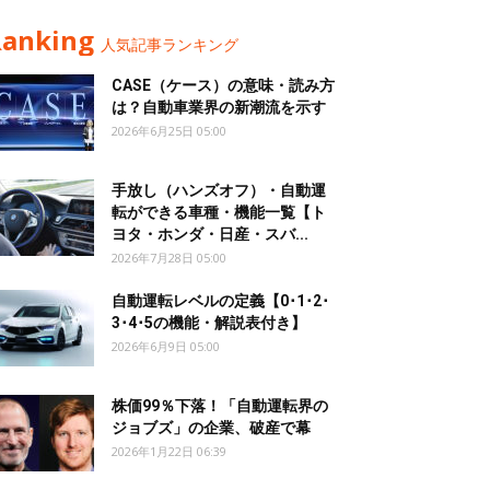
Ranking
人気記事ランキング
CASE（ケース）の意味・読み方
は？自動車業界の新潮流を示す
2026年6月25日 05:00
手放し（ハンズオフ）・自動運
転ができる車種・機能一覧【ト
ヨタ・ホンダ・日産・スバ...
2026年7月28日 05:00
自動運転レベルの定義【0･1･2･
3･4･5の機能・解説表付き】
2026年6月9日 05:00
株価99％下落！「自動運転界の
ジョブズ」の企業、破産で幕
2026年1月22日 06:39