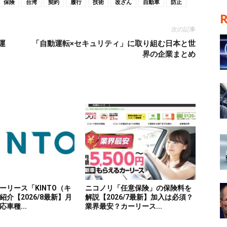
保険
台湾
契約
履行
技術
改ざん
自動車
防止
次の記事
運
「自動運転×セキュリティ」に取り組む日本と世
界の企業まとめ
ーリース「KINTO（キ
ニコノリ「任意保険」の保険料を
介【2026/8最新】月
解説【2026/7最新】加入は必須？
車種...
業界最安？カーリース...