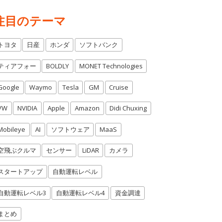
注目のテーマ
トヨタ
日産
ホンダ
ソフトバンク
ティアフォー
BOLDLY
MONET Technologies
Google
Waymo
Tesla
GM
Cruise
VW
NVIDIA
Apple
Amazon
Didi Chuxing
Mobileye
AI
ソフトウェア
MaaS
空飛ぶクルマ
センサー
LiDAR
カメラ
スタートアップ
自動運転レベル
自動運転レベル3
自動運転レベル4
資金調達
まとめ