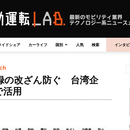
ライドシェア
カーライフ
国別
人気
検索
インタビ
自
ech
走行記録の改ざん防ぐ 台湾企
動
で活用
運
保険
台湾
契約
履行
技術
改ざん
自動車
防止