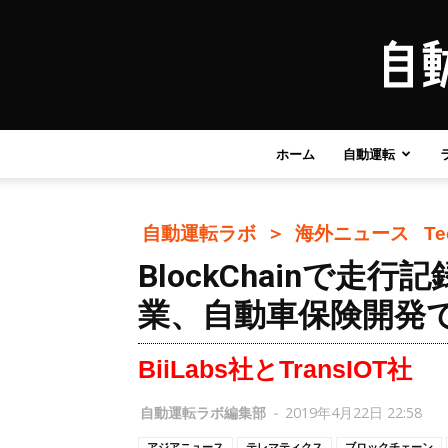
ホーム
自動運転
自動運転ラボ ＞
海外ニュース
T
BlockChainで
業、自動車保険開発
BiiLabs社とTransIOT社
自動運転ラボ編集部
-
2019年4月22日 22:58
アジアニュース
テレマティクス
ブロックチェーン