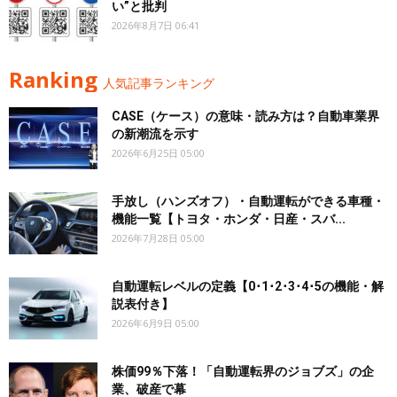
い”と批判
2026年8月7日 06:41
Ranking
人気記事ランキング
CASE（ケース）の意味・読み方は？自動車業界
の新潮流を示す
2026年6月25日 05:00
手放し（ハンズオフ）・自動運転ができる車種・
機能一覧【トヨタ・ホンダ・日産・スバ...
2026年7月28日 05:00
自動運転レベルの定義【0･1･2･3･4･5の機能・解
説表付き】
2026年6月9日 05:00
株価99％下落！「自動運転界のジョブズ」の企
業、破産で幕