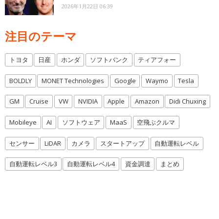
2026年1月22日 06:39
注目のテーマ
トヨタ
日産
ホンダ
ソフトバンク
ティアフォー
BOLDLY
MONET Technologies
Google
Waymo
Tesla
GM
Cruise
VW
NVIDIA
Apple
Amazon
Didi Chuxing
Mobileye
AI
ソフトウェア
MaaS
空飛ぶクルマ
センサー
LiDAR
カメラ
スタートアップ
自動運転レベル
自動運転レベル3
自動運転レベル4
資金調達
まとめ