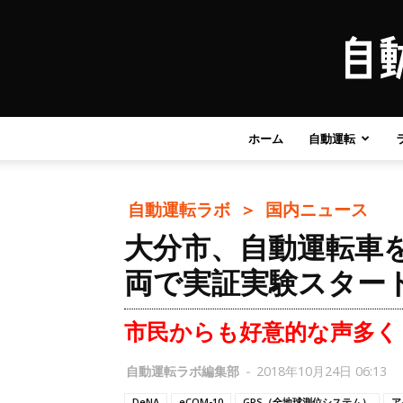
ホーム
自動運転
自動運転ラボ ＞
国内ニュース
大分市、自動運転車
両で実証実験スター
市民からも好意的な声多く
自動運転ラボ編集部
-
2018年10月24日 06:13
DeNA
eCOM-10
GPS（全地球測位システム）
ア