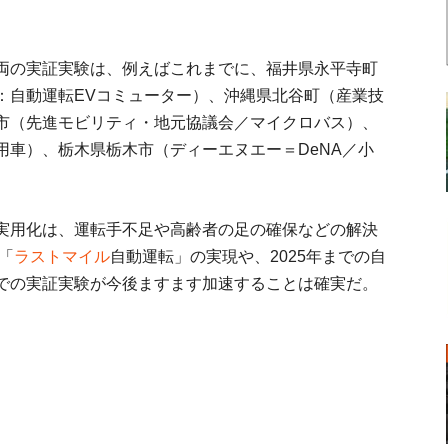
両の実証実験は、例えばこれまでに、福井県永平寺町
：自動運転EVコミューター）、沖縄県北谷町（産業技
市（先進モビリティ・地元協議会／マイクロバス）、
用車）、栃木県栃木市（ディーエヌエー＝DeNA／小
実用化は、運転手不足や高齢者の足の確保などの解決
「
ラストマイル
自動運転」の実現や、2025年までの自
での実証実験が今後ますます加速することは確実だ。