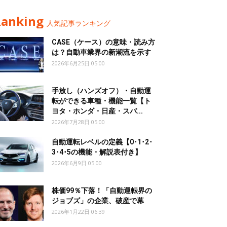
Ranking
人気記事ランキング
CASE（ケース）の意味・読み方
は？自動車業界の新潮流を示す
2026年6月25日 05:00
手放し（ハンズオフ）・自動運
転ができる車種・機能一覧【ト
ヨタ・ホンダ・日産・スバ...
2026年7月28日 05:00
自動運転レベルの定義【0･1･2･
3･4･5の機能・解説表付き】
2026年6月9日 05:00
株価99％下落！「自動運転界の
ジョブズ」の企業、破産で幕
2026年1月22日 06:39