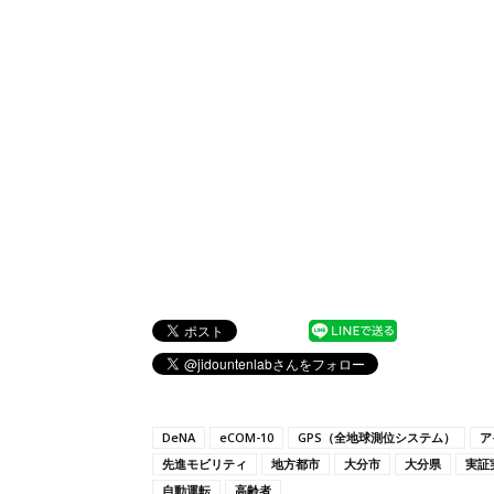
DeNA
eCOM-10
GPS（全地球測位システム）
ア
先進モビリティ
地方都市
大分市
大分県
実証
自動運転
高齢者