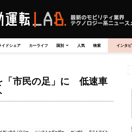
ライドシェア
カーライフ
国別
人気
検索
インタビ
自
を「市民の足」に 低速車
動
ト
運
イサンテクノロジー
シンクトゥギャザー
センサ0
ラストマイル