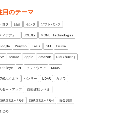
注目のテーマ
トヨタ
日産
ホンダ
ソフトバンク
ティアフォー
BOLDLY
MONET Technologies
Google
Waymo
Tesla
GM
Cruise
VW
NVIDIA
Apple
Amazon
Didi Chuxing
Mobileye
AI
ソフトウェア
MaaS
空飛ぶクルマ
センサー
LiDAR
カメラ
スタートアップ
自動運転レベル
自動運転レベル3
自動運転レベル4
資金調達
まとめ