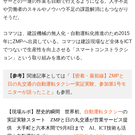
ザーとの一連の作業も自動で行えるようになる。人手不足
や労働者のスキルやノウハウ不足の課題解消にもつながり
そうだ。
コマツは、建設機械の無人化・自動運転化推進のため2015
年にZMPへ出資している。コマツは建設現場など全体をICT
でつないで生産性を向上させる「スマートコンストラクシ
ョン」という取り組みを進めている。
【参考】
関連記事としては「
【密着・最前線】ZMPと
日の丸交通の自動運転タクシー実証実験、参加第1号モ
ニターが語ったこと
」も参照。
【現場ルポ】歴史的瞬間 世界初、
自動運転タクシー
の
実証実験スタート ZMPと日の丸交通が営業サービス提
供 大手町と六本木間で9月8日まで AI、ICT技術も活