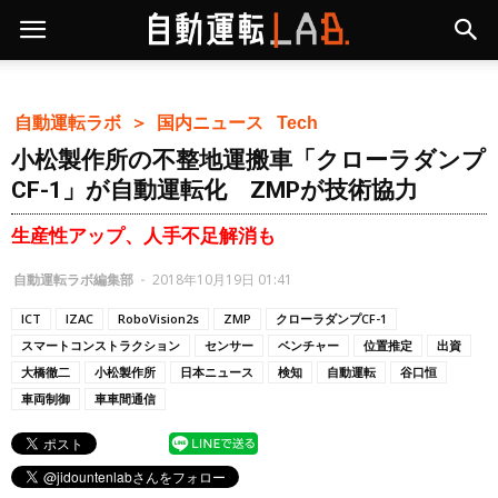
自動運転ラボ ＞
国内ニュース
Tech
小松製作所の不整地運搬車「クローラダンプ
CF-1」が自動運転化 ZMPが技術協力
生産性アップ、人手不足解消も
自動運転ラボ編集部
-
2018年10月19日 01:41
ICT
IZAC
RoboVision2s
ZMP
クローラダンプCF-1
スマートコンストラクション
センサー
ベンチャー
位置推定
出資
大橋徹二
小松製作所
日本ニュース
検知
自動運転
谷口恒
車両制御
車車間通信