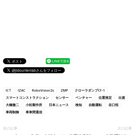
ICT
IZAC
RoboVision2s
ZMP
クローラダンプCF-1
スマートコンストラクション
センサー
ベンチャー
位置推定
出資
大橋徹二
小松製作所
日本ニュース
検知
自動運転
谷口恒
車両制御
車車間通信
前の記事
次の記事