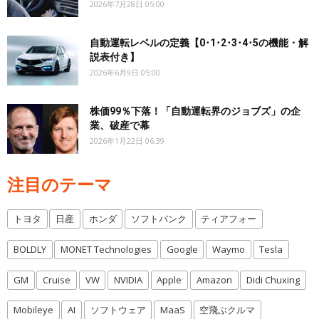
2026年7月28日 05:00
自動運転レベルの定義【0･1･2･3･4･5の機能・解
説表付き】
2026年6月9日 05:00
株価99％下落！「自動運転界のジョブズ」の企
業、破産で幕
2026年1月22日 06:39
注目のテーマ
トヨタ
日産
ホンダ
ソフトバンク
ティアフォー
BOLDLY
MONET Technologies
Google
Waymo
Tesla
GM
Cruise
VW
NVIDIA
Apple
Amazon
Didi Chuxing
Mobileye
AI
ソフトウェア
MaaS
空飛ぶクルマ