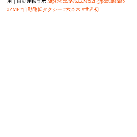
用｜自動運転ラボ
https://t.co/nw6ZZMfx2t
@jidountenlab
#ZMP
#自動運転タクシー
#六本木
#世界初