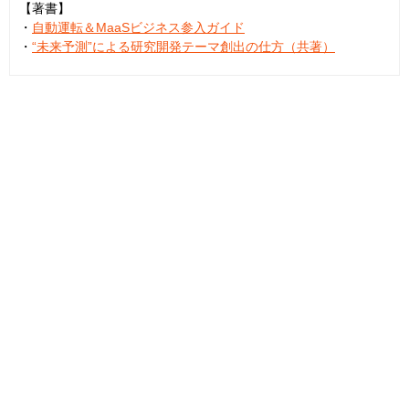
【著書】
・
自動運転＆MaaSビジネス参入ガイド
・
“未来予測”による研究開発テーマ創出の仕方（共著）