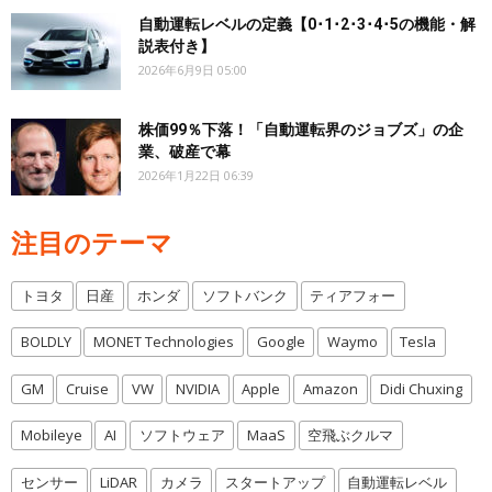
自動運転レベルの定義【0･1･2･3･4･5の機能・解
説表付き】
2026年6月9日 05:00
株価99％下落！「自動運転界のジョブズ」の企
業、破産で幕
2026年1月22日 06:39
注目のテーマ
トヨタ
日産
ホンダ
ソフトバンク
ティアフォー
BOLDLY
MONET Technologies
Google
Waymo
Tesla
GM
Cruise
VW
NVIDIA
Apple
Amazon
Didi Chuxing
Mobileye
AI
ソフトウェア
MaaS
空飛ぶクルマ
センサー
LiDAR
カメラ
スタートアップ
自動運転レベル