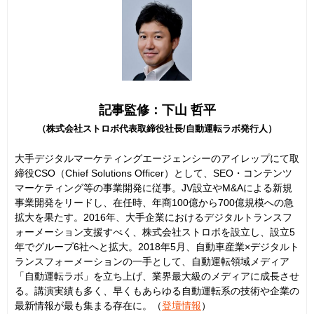
記事監修：下山 哲平
（株式会社ストロボ代表取締役社長/自動運転ラボ発行人）
大手デジタルマーケティングエージェンシーのアイレップにて取
締役CSO（Chief Solutions Officer）として、SEO・コンテンツ
マーケティング等の事業開発に従事。JV設立やM&Aによる新規
事業開発をリードし、在任時、年商100億から700億規模への急
拡大を果たす。2016年、大手企業におけるデジタルトランスフ
ォーメーション支援すべく、株式会社ストロボを設立し、設立5
年でグループ6社へと拡大。2018年5月、自動車産業×デジタルト
ランスフォーメーションの一手として、自動運転領域メディア
「自動運転ラボ」を立ち上げ、業界最大級のメディアに成長させ
る。講演実績も多く、早くもあらゆる自動運転系の技術や企業の
最新情報が最も集まる存在に。（
登壇情報
）