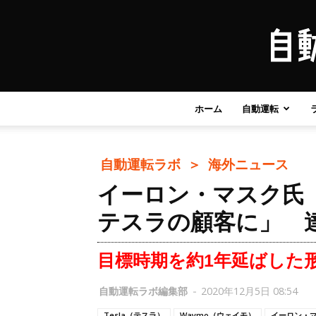
ホーム
自動運転
自動運転ラボ ＞
海外ニュース
イーロン・マスク氏「
テスラの顧客に」 
目標時期を約1年延ばした
自動運転ラボ編集部
-
2020年12月5日 08:54
Tesla（テスラ）
Waymo（ウェイモ）
イーロン・