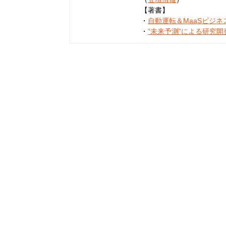
【著書】
・
自動運転＆MaaSビジ
・
“未来予測”による研究