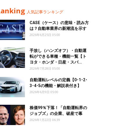
Ranking
人気記事ランキング
CASE（ケース）の意味・読み方
は？自動車業界の新潮流を示す
2026年6月25日 05:00
手放し（ハンズオフ）・自動運
転ができる車種・機能一覧【ト
ヨタ・ホンダ・日産・スバ...
2026年7月28日 05:00
自動運転レベルの定義【0･1･2･
3･4･5の機能・解説表付き】
2026年6月9日 05:00
株価99％下落！「自動運転界の
ジョブズ」の企業、破産で幕
2026年1月22日 06:39