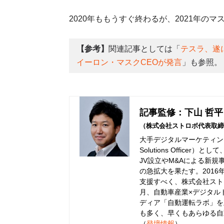
2020年ももうすぐ終わるが、2021年の
【参考】
関連記事としては「
テスラ、遂
イーロン・マスクCEOが発言
」も参照。
記事監修：下山 哲平
（株式会社ストロボ代表取締
大手デジタルマーケティング
Solutions Offic
JV設立やM&Aによる新規
の急拡大を果たす。201
支援すべく、株式会社ストロ
月、自動車産業×デジタル
ディア「自動運転ラボ」を
も多く、早くもあらゆる自
（
登壇情報
）