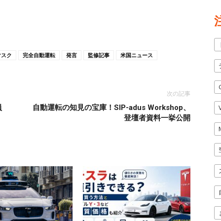
マスク
完全自動運転
発言
監修記事
米国ニュース
次の記事
員
自動運転の知見の宝庫！SIP-adus Workshop、
登壇者資料一挙公開