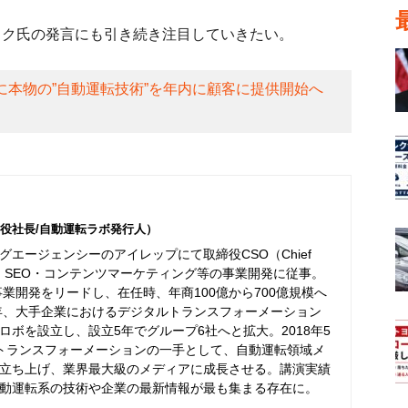
マスク氏の発言にも引き続き注目していきたい。
に本物の”自動運転技術”を年内に顧客に提供開始へ
役社長/自動運転ラボ発行人）
エージェンシーのアイレップにて取締役CSO（Chief
er）として、SEO・コンテンツマーケティング等の事業開発に従事。
事業開発をリードし、在任時、年商100億から700億規模へ
6年、大手企業におけるデジタルトランスフォーメーション
ボを設立し、設立5年でグループ6社へと拡大。2018年5
トランスフォーメーションの一手として、自動運転領域メ
立ち上げ、業界最大級のメディアに成長させる。講演実績
動運転系の技術や企業の最新情報が最も集まる存在に。