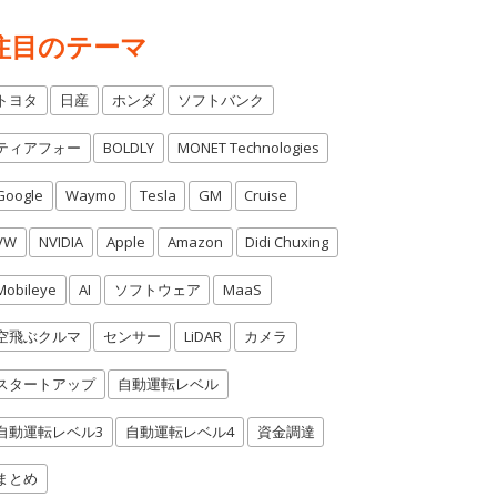
注目のテーマ
トヨタ
日産
ホンダ
ソフトバンク
ティアフォー
BOLDLY
MONET Technologies
Google
Waymo
Tesla
GM
Cruise
VW
NVIDIA
Apple
Amazon
Didi Chuxing
Mobileye
AI
ソフトウェア
MaaS
空飛ぶクルマ
センサー
LiDAR
カメラ
スタートアップ
自動運転レベル
自動運転レベル3
自動運転レベル4
資金調達
まとめ