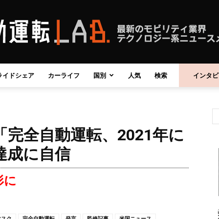
ライドシェア
カーライフ
国別
人気
検索
インタビ
自
完全自動運転、2021年に
動
達成に自信
形に
運
マスク
完全自動運転
発言
監修記事
米国ニュース