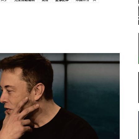
転
ラ
ボ