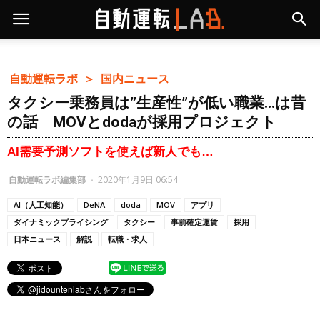
自動運転ラボ ＞
国内ニュース
タクシー乗務員は”生産性”が低い職業…は昔
の話 MOVとdodaが採用プロジェクト
AI需要予測ソフトを使えば新人でも…
自動運転ラボ編集部
-
2020年1月9日 06:54
AI（人工知能）
DeNA
doda
MOV
アプリ
ダイナミックプライシング
タクシー
事前確定運賃
採用
日本ニュース
解説
転職・求人