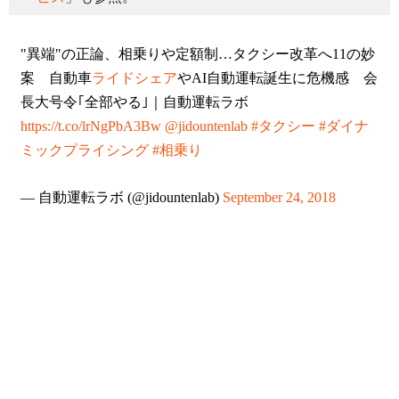
"異端"の正論、相乗りや定額制…タクシー改革へ11の妙
案 自動車
ライドシェア
やAI自動運転誕生に危機感 会
長大号令｢全部やる｣｜自動運転ラボ
https://t.co/lrNgPbA3Bw
@jidountenlab
#タクシー
#ダイナ
ミックプライシング
#相乗り
— 自動運転ラボ (@jidountenlab)
September 24, 2018