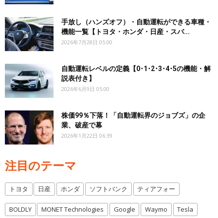
手放し（ハンズオフ）・自動運転ができる車種・
機能一覧【トヨタ・ホンダ・日産・スバ...
2026年7月28日 05:00
自動運転レベルの定義【0･1･2･3･4･5の機能・解
説表付き】
2026年6月9日 05:00
株価99％下落！「自動運転界のジョブズ」の企
業、破産で幕
2026年1月22日 06:39
注目のテーマ
トヨタ
日産
ホンダ
ソフトバンク
ティアフォー
BOLDLY
MONET Technologies
Google
Waymo
Tesla