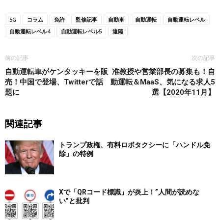
5G
コラム
免許
監修記事
自動車
自動運転
自動運転レベル
自動運転レベル4
自動運転レベル5
遠隔
前の記事
次の記事
自動運転車がケンタッキーを販
准教授や営業部長の募集も！自
売！中国で登場、Twitterで話
動運転＆MaaS、気になる求人5
題に
選【2020年11月】
関連記事
トランプ政権、有料ロボタクシーに「ハンドル免
除」の特例
Xで「QRコード標識」が炎上！”人間が読めな
い”と批判