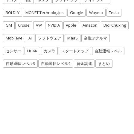
BOLDLY
MONET Technologies
Google
Waymo
Tesla
GM
Cruise
VW
NVIDIA
Apple
Amazon
Didi Chuxing
Mobileye
AI
ソフトウェア
MaaS
空飛ぶクルマ
センサー
LiDAR
カメラ
スタートアップ
自動運転レベル
自動運転レベル3
自動運転レベル4
資金調達
まとめ