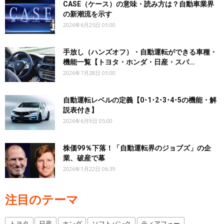
CASE（ケース）の意味・読み方は？自動車業界
の新潮流を示す
2026年6月25日 05:00
手放し（ハンズオフ）・自動運転ができる車種・
機能一覧【トヨタ・ホンダ・日産・スバ...
2026年7月28日 05:00
自動運転レベルの定義【0･1･2･3･4･5の機能・解
説表付き】
2026年6月9日 05:00
株価99％下落！「自動運転界のジョブズ」の企
業、破産で幕
2026年1月22日 06:39
注目のテーマ
トヨタ
日産
ホンダ
ソフトバンク
ティアフォー