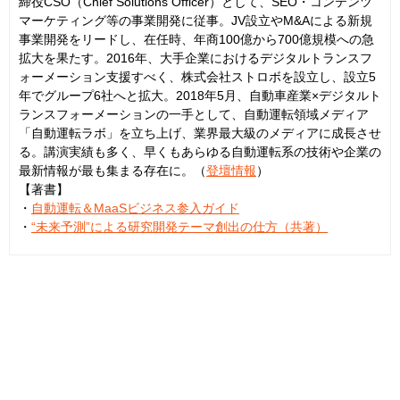
締役CSO（Chief Solutions Officer）として、SEO・コンテンツ
マーケティング等の事業開発に従事。JV設立やM&Aによる新規
事業開発をリードし、在任時、年商100億から700億規模への急
拡大を果たす。2016年、大手企業におけるデジタルトランスフ
ォーメーション支援すべく、株式会社ストロボを設立し、設立5
年でグループ6社へと拡大。2018年5月、自動車産業×デジタルト
ランスフォーメーションの一手として、自動運転領域メディア
「自動運転ラボ」を立ち上げ、業界最大級のメディアに成長させ
る。講演実績も多く、早くもあらゆる自動運転系の技術や企業の
最新情報が最も集まる存在に。（
登壇情報
）
【著書】
・
自動運転＆MaaSビジネス参入ガイド
・
“未来予測”による研究開発テーマ創出の仕方（共著）