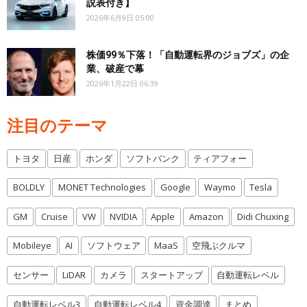
説表付き】
2026年6月9日 05:00
株価99％下落！「自動運転界のジョブズ」の企
業、破産で幕
2026年1月22日 06:39
注目のテーマ
トヨタ
日産
ホンダ
ソフトバンク
ティアフォー
BOLDLY
MONET Technologies
Google
Waymo
Tesla
GM
Cruise
VW
NVIDIA
Apple
Amazon
Didi Chuxing
Mobileye
AI
ソフトウェア
MaaS
空飛ぶクルマ
センサー
LiDAR
カメラ
スタートアップ
自動運転レベル
自動運転レベル3
自動運転レベル4
資金調達
まとめ