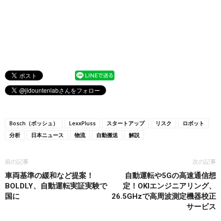
Bosch（ボッシュ）
LexxPluss
スタートアップ
リスク
ロボット
分析
日本ニュース
物流
自動搬送
解説
前の記事
次の記事
車両基準の緩和など提案！
自動運転や5Gの高速通信想
BOLDLY、自動運転実証実験で
定！OKIエンジニアリング、
国に
26.5GHzで高周波測定機器校正
サービス