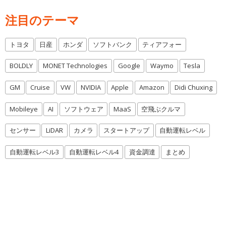
注目のテーマ
トヨタ
日産
ホンダ
ソフトバンク
ティアフォー
BOLDLY
MONET Technologies
Google
Waymo
Tesla
GM
Cruise
VW
NVIDIA
Apple
Amazon
Didi Chuxing
Mobileye
AI
ソフトウェア
MaaS
空飛ぶクルマ
センサー
LiDAR
カメラ
スタートアップ
自動運転レベル
自動運転レベル3
自動運転レベル4
資金調達
まとめ