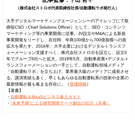
記事監修：下山 哲平
（株式会社ストロボ代表取締役社長/自動運転ラボ発行人）
大手デジタルマーケティングエージェンシーのアイレップにて取
締役CSO（Chief Solutions Officer）として、SEO・コンテンツ
マーケティング等の事業開発に従事。JV設立やM&Aによる新規
事業開発をリードし、在任時、年商100億から700億規模への急
拡大を果たす。2016年、大手企業におけるデジタルトランスフ
ォーメーション支援すべく、株式会社ストロボを設立し、設立5
年でグループ6社へと拡大。2018年5月、自動車産業×デジタルト
ランスフォーメーションの一手として、自動運転領域メディア
「自動運転ラボ」を立ち上げ、業界最大級のメディアに成長させ
る。講演実績も多く、早くもあらゆる自動運転系の技術や企業の
最新情報が最も集まる存在に。（
登壇情報
）
【著書】
・
自動運転＆MaaSビジネス参入ガイド
・
“未来予測”による研究開発テーマ創出の仕方（共著）