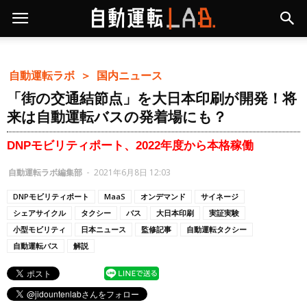
自動運転ラボ ＞
国内ニュース
「街の交通結節点」を大日本印刷が開発！将
来は自動運転バスの発着場にも？
DNPモビリティポート、2022年度から本格稼働
自動運転ラボ編集部
-
2021年6月8日 12:03
DNPモビリティポート
MaaS
オンデマンド
サイネージ
シェアサイクル
タクシー
バス
大日本印刷
実証実験
小型モビリティ
日本ニュース
監修記事
自動運転タクシー
自動運転バス
解説