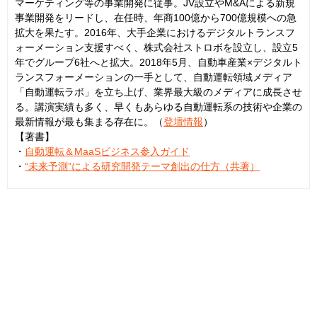
マーケティング等の事業開発に従事。JV設立やM&Aによる新規
事業開発をリードし、在任時、年商100億から700億規模への急
拡大を果たす。2016年、大手企業におけるデジタルトランスフ
ォーメーション支援すべく、株式会社ストロボを設立し、設立5
年でグループ6社へと拡大。2018年5月、自動車産業×デジタルト
ランスフォーメーションの一手として、自動運転領域メディア
「自動運転ラボ」を立ち上げ、業界最大級のメディアに成長させ
る。講演実績も多く、早くもあらゆる自動運転系の技術や企業の
最新情報が最も集まる存在に。（
登壇情報
）
【著書】
・
自動運転＆MaaSビジネス参入ガイド
・
“未来予測”による研究開発テーマ創出の仕方（共著）