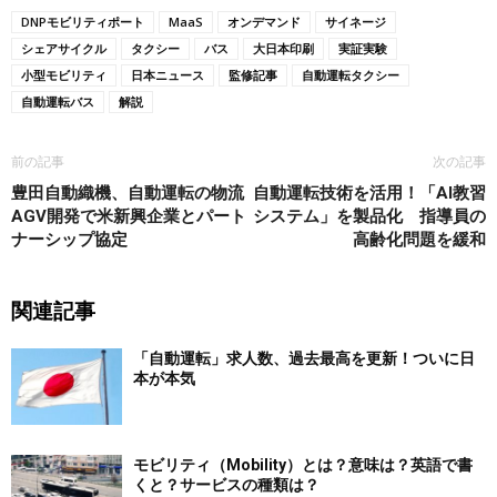
DNPモビリティポート
MaaS
オンデマンド
サイネージ
シェアサイクル
タクシー
バス
大日本印刷
実証実験
小型モビリティ
日本ニュース
監修記事
自動運転タクシー
自動運転バス
解説
前の記事
次の記事
豊田自動織機、自動運転の物流
自動運転技術を活用！「AI教習
AGV開発で米新興企業とパート
システム」を製品化 指導員の
ナーシップ協定
高齢化問題を緩和
関連記事
「自動運転」求人数、過去最高を更新！ついに日
本が本気
モビリティ（Mobility）とは？意味は？英語で書
くと？サービスの種類は？