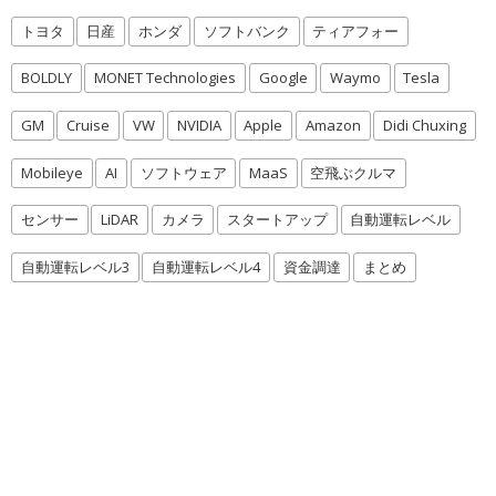
トヨタ
日産
ホンダ
ソフトバンク
ティアフォー
BOLDLY
MONET Technologies
Google
Waymo
Tesla
GM
Cruise
VW
NVIDIA
Apple
Amazon
Didi Chuxing
Mobileye
AI
ソフトウェア
MaaS
空飛ぶクルマ
センサー
LiDAR
カメラ
スタートアップ
自動運転レベル
自動運転レベル3
自動運転レベル4
資金調達
まとめ