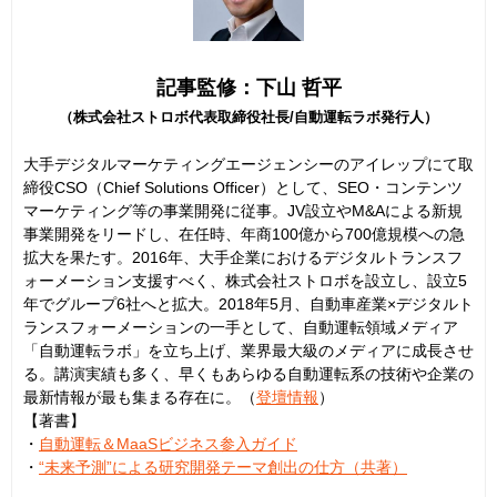
記事監修：下山 哲平
（株式会社ストロボ代表取締役社長/自動運転ラボ発行人）
大手デジタルマーケティングエージェンシーのアイレップにて取
締役CSO（Chief Solutions Officer）として、SEO・コンテンツ
マーケティング等の事業開発に従事。JV設立やM&Aによる新規
事業開発をリードし、在任時、年商100億から700億規模への急
拡大を果たす。2016年、大手企業におけるデジタルトランスフ
ォーメーション支援すべく、株式会社ストロボを設立し、設立5
年でグループ6社へと拡大。2018年5月、自動車産業×デジタルト
ランスフォーメーションの一手として、自動運転領域メディア
「自動運転ラボ」を立ち上げ、業界最大級のメディアに成長させ
る。講演実績も多く、早くもあらゆる自動運転系の技術や企業の
最新情報が最も集まる存在に。（
登壇情報
）
【著書】
・
自動運転＆MaaSビジネス参入ガイド
・
“未来予測”による研究開発テーマ創出の仕方（共著）