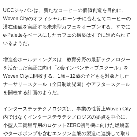
UCCジャパンは、新たなコーヒーの価値創造を目的に、
Woven Cityのオフィシャルローンチに合わせてコーヒーの
潜在価値を実証する未来型カフェをオープンする。すでに
e-Paletteをベースにしたカフェの構築はすでに進められて
いるようだ。
増進会ホールディングスは、教育分野の最新テクノロジー
を活かした実証に向け「Z会インベンティブスクール」を
Woven Cityに開校する。1歳～12歳の子どもを対象とした
ナーサリースクール（全日制幼児園）やアフタースクール
を開校する計画のようだ。
インターステラテクノロジズは、事業の性質上Woven City
内ではなくインターステラテクノロジズの拠点を中心に、
小型人工衛星専用のロケットZERO初号機に向けた燃焼器
やターボポンプを含むエンジン全般の製造に連携して取り