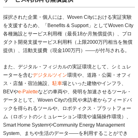
採択された企業・個人には、Woven Cityにおける実証実験
を支援するため、「Benefits & Support」としてWoven City
各種施設とサービス利用権（最長18か月無償提供）、プロ
ダクト開発支援サービス利用料（上限2000万円相当を無償
提供）、活動支援費（現金100万円）――が付与される。
また、デジタル・フィジカルの実証環境として、シミュレ
ーターを含む
デジタルツイン
環境や、道路・公園・オフィ
ス・店舗・宿泊施設、
駐車
場といった建物やインフラ、
BEVや
e-Palette
などの車両や、発明を加速させるツール・
データとして、Woven Cityの住民や来訪者からフィードバ
ックを得られるツールや、ロボティクス・プラットフォー
ム（ロボットのシミュレーション環境や遠隔操作環境）、
Smart Home SystemやCommunity Energy Management
System、まちや生活のデータ――を利用することができ