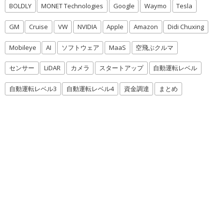
BOLDLY
MONET Technologies
Google
Waymo
Tesla
GM
Cruise
VW
NVIDIA
Apple
Amazon
Didi Chuxing
Mobileye
AI
ソフトウェア
MaaS
空飛ぶクルマ
センサー
LiDAR
カメラ
スタートアップ
自動運転レベル
自動運転レベル3
自動運転レベル4
資金調達
まとめ