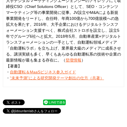
大手デジタルマーケティングエージェンシーのアイレップにて取
締役CSO（Chief Solutions Officer）として、SEO・コンテンツ
マーケティング等の事業開発に従事。JV設立やM&Aによる新規
事業開発をリードし、在任時、年商100億から700億規模への急
拡大を果たす。2016年、大手企業におけるデジタルトランスフ
ォーメーション支援すべく、株式会社ストロボを設立し、設立5
年でグループ6社へと拡大。2018年5月、自動車産業×デジタルト
ランスフォーメーションの一手として、自動運転領域メディア
「自動運転ラボ」を立ち上げ、業界最大級のメディアに成長させ
る。講演実績も多く、早くもあらゆる自動運転系の技術や企業の
最新情報が最も集まる存在に。（
登壇情報
）
【著書】
・
自動運転＆MaaSビジネス参入ガイド
・
“未来予測”による研究開発テーマ創出の仕方（共著）