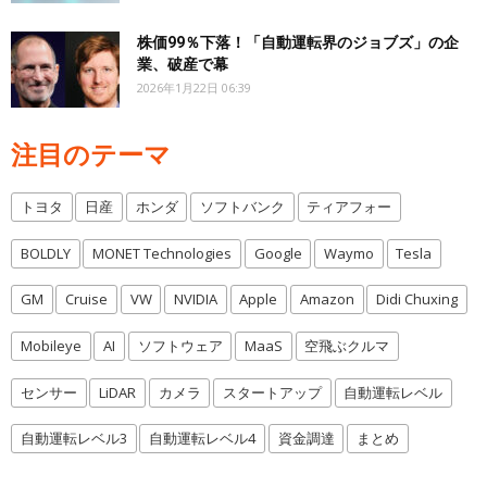
株価99％下落！「自動運転界のジョブズ」の企
業、破産で幕
2026年1月22日 06:39
注目のテーマ
トヨタ
日産
ホンダ
ソフトバンク
ティアフォー
BOLDLY
MONET Technologies
Google
Waymo
Tesla
GM
Cruise
VW
NVIDIA
Apple
Amazon
Didi Chuxing
Mobileye
AI
ソフトウェア
MaaS
空飛ぶクルマ
センサー
LiDAR
カメラ
スタートアップ
自動運転レベル
自動運転レベル3
自動運転レベル4
資金調達
まとめ